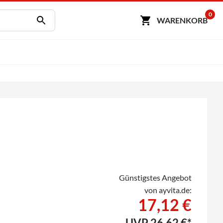
0
WARENKORB
Günstigstes Angebot
von ayvita.de:
17,12 €
UVP
26,62 €*