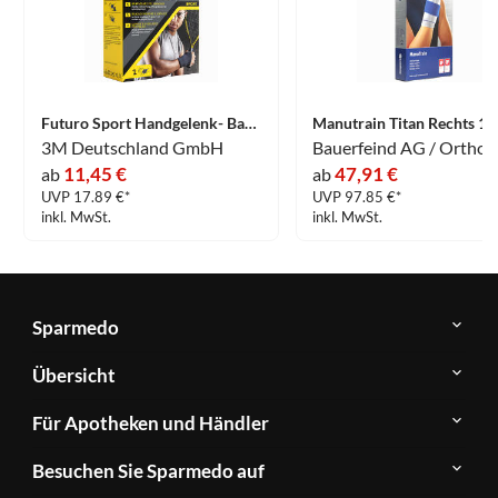
Futuro Sport Handgelenk- Bandage 1 Stück
3M Deutschland GmbH
11,45 €
47,91 €
ab
ab
UVP 17.89 €*
UVP 97.85 €*
inkl. MwSt.
inkl. MwSt.
Sparmedo
Über
Übersicht
Sparmedo
Newsletter
Anwendungsgebiete
Für Apotheken und Händler
FAQ
Herstellerverzeichnis
Teilnahme
Kontakt
Produkte
Besuchen Sie Sparmedo auf
&
A-
Impressum