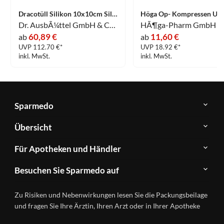
Dracotüll Silikon 10x10cm Silikonbeschichtete Wundkontaktauflage Verband 10 Stück
Dr. AusbÃ¼ttel GmbH & Co. KG
HÃ¶ga-Pharm GmbH
60,89 €
11,60 €
ab
ab
UVP 112.70 €*
UVP 18.92 €*
inkl. MwSt.
inkl. MwSt.
Sparmedo
Über
Übersicht
Sparmedo
Newsletter
Anwendungsgebiete
Für Apotheken und Händler
FAQ
Herstellerverzeichnis
Teilnahme
Kontakt
Produkte
Besuchen Sie Sparmedo auf
&
A-
Impressum
Registrierung
Z
Facebook
Datenschutz
Zu Risiken und Nebenwirkungen lesen Sie die Packungsbeilage
Händlerlogin
Ratgeber
Instagram
Nutzungsbedingungen
und fragen Sie Ihre Ärztin, Ihren Arzt oder in Ihrer Apotheke
Wirkstoffe
Presse
Versandapotheken