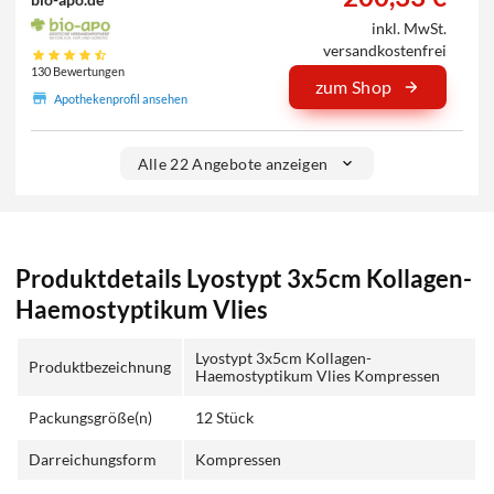
inkl. MwSt.
versandkostenfrei
130 Bewertungen
zum Shop
Apothekenprofil ansehen
Alle 22 Angebote anzeigen
Produktdetails Lyostypt 3x5cm Kollagen-
Haemostyptikum Vlies
Lyostypt 3x5cm Kollagen-
Produktbezeichnung
Haemostyptikum Vlies Kompressen
Packungsgröße(n)
12 Stück
Darreichungsform
Kompressen