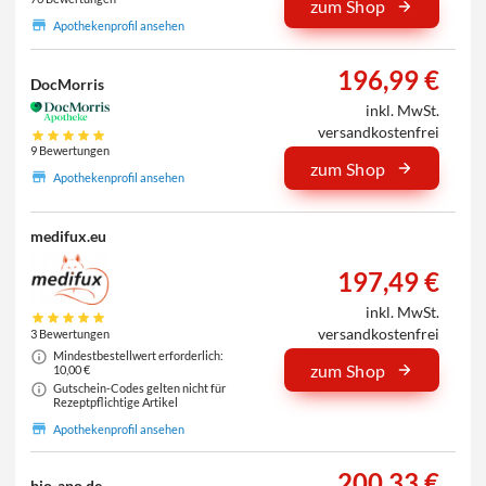
zum Shop
Apothekenprofil ansehen
196,99 €
DocMorris
inkl. MwSt.
versandkostenfrei
9 Bewertungen
zum Shop
Apothekenprofil ansehen
medifux.eu
197,49 €
inkl. MwSt.
versandkostenfrei
3 Bewertungen
Mindestbestellwert erforderlich:
zum Shop
10,00 €
Gutschein-Codes gelten nicht für
Rezeptpflichtige Artikel
Apothekenprofil ansehen
200,33 €
bio-apo.de