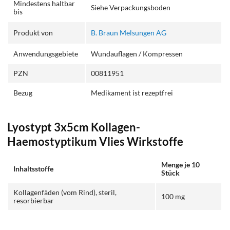
Mindestens haltbar
Siehe Verpackungsboden
bis
Produkt von
B. Braun Melsungen AG
Anwendungsgebiete
Wundauflagen / Kompressen
PZN
00811951
Bezug
Medikament ist rezeptfrei
Lyostypt 3x5cm Kollagen-
Haemostyptikum Vlies Wirkstoffe
Menge je 10
Inhaltsstoffe
Stück
Kollagenfäden (vom Rind), steril,
100 mg
resorbierbar