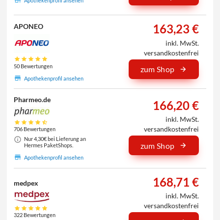
Apothekenprofil ansehen
163,23 €
APONEO
inkl. MwSt.
versandkostenfrei
50 Bewertungen
zum Shop
Apothekenprofil ansehen
Pharmeo.de
166,20 €
inkl. MwSt.
versandkostenfrei
706 Bewertungen
Nur 4,30€ bei Lieferung an
zum Shop
Hermes PaketShops.
Apothekenprofil ansehen
168,71 €
medpex
inkl. MwSt.
versandkostenfrei
322 Bewertungen