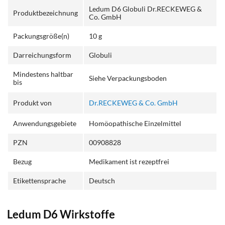
Ledum D6 Globuli Dr.RECKEWEG &
Produktbezeichnung
Co. GmbH
Packungsgröße(n)
10 g
Darreichungsform
Globuli
Mindestens haltbar
Siehe Verpackungsboden
bis
Produkt von
Dr.RECKEWEG & Co. GmbH
Anwendungsgebiete
Homöopathische Einzelmittel
PZN
00908828
Bezug
Medikament ist rezeptfrei
Etikettensprache
Deutsch
Ledum D6 Wirkstoffe