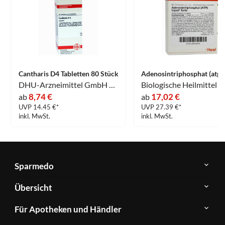
Cantharis D4 Tabletten 80 Stück
DHU-Arzneimittel GmbH & Co. KG
8,74 €
17,02 €
ab
ab
UVP 14.45 €*
UVP 27.39 €*
inkl. MwSt.
inkl. MwSt.
Sparmedo
Über
Übersicht
Sparmedo
Newsletter
Anwendungsgebiete
Für Apotheken und Händler
FAQ
Herstellerverzeichnis
Teilnahme