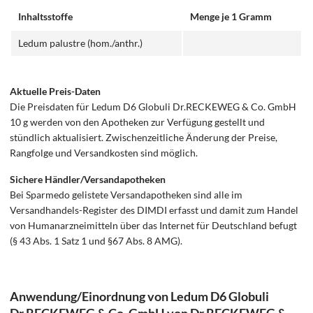
Inhaltsstoffe
Menge je 1 Gramm
Ledum palustre (hom./anthr.)
Aktuelle Preis-Daten
Die Preisdaten für Ledum D6 Globuli Dr.RECKEWEG & Co. GmbH
10 g werden von den Apotheken zur Verfügung gestellt und
stündlich aktualisiert. Zwischenzeitliche Änderung der Preise,
Rangfolge und Versandkosten sind möglich.
Sichere Händler/Versandapotheken
Bei Sparmedo gelistete Versandapotheken sind alle im
Versandhandels-Register des DIMDI erfasst und damit zum Handel
von Humanarzneimitteln über das Internet für Deutschland befugt
(§ 43 Abs. 1 Satz 1 und §67 Abs. 8 AMG).
Anwendung/Einordnung von Ledum D6 Globuli
Dr.RECKEWEG & Co. GmbH von Dr.RECKEWEG &