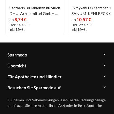
Cantharis D4 Tabletten 80 Stück
DHU-Arzneimittel GmbH & Co. KG
8,74 €
10,57 €
ab
ab
UVP 14.45 €*
UVP 29.49 €*
inkl. MwSt.
inkl. MwSt.
Sparmedo
Über
Übersicht
Sparmedo
Newsletter
Anwendungsgebiete
Für Apotheken und Händler
FAQ
Herstellerverzeichnis
Teilnahme
Kontakt
Produkte
Besuchen Sie Sparmedo auf
&
A-
Impressum
Registrierung
Z
Facebook
Datenschutz
Zu Risiken und Nebenwirkungen lesen Sie die Packungsbeilage
Händlerlogin
Ratgeber
Instagram
Nutzungsbedingungen
und fragen Sie Ihre Ärztin, Ihren Arzt oder in Ihrer Apotheke
Wirkstoffe
Presse
Versandapotheken