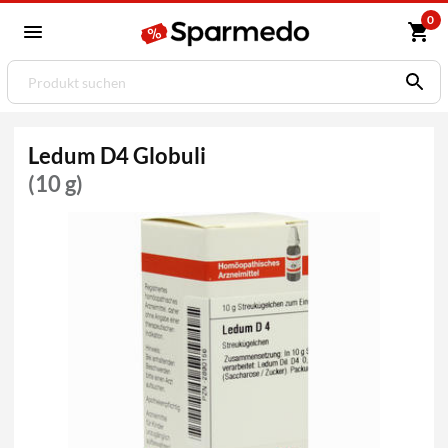
0
Ledum D4 Globuli
(10 g)