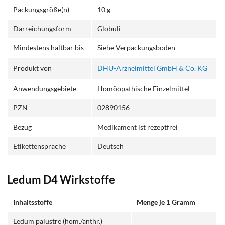
Packungsgröße(n)
10 g
Darreichungsform
Globuli
Mindestens haltbar bis
Siehe Verpackungsboden
Produkt von
DHU-Arzneimittel GmbH & Co. KG
Anwendungsgebiete
Homöopathische Einzelmittel
PZN
02890156
Bezug
Medikament ist rezeptfrei
Etikettensprache
Deutsch
Ledum D4 Wirkstoffe
Inhaltsstoffe
Menge je 1 Gramm
Ledum palustre (hom./anthr.)