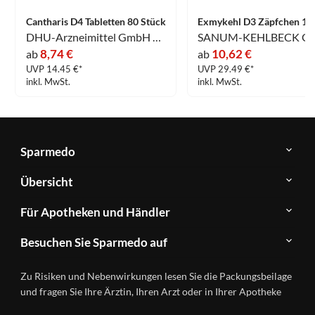
Cantharis D4 Tabletten 80 Stück
DHU-Arzneimittel GmbH & Co. KG
8,74 €
10,62 €
ab
ab
UVP 14.45 €*
UVP 29.49 €*
inkl. MwSt.
inkl. MwSt.
Sparmedo
Über
Übersicht
Sparmedo
Newsletter
Anwendungsgebiete
Für Apotheken und Händler
FAQ
Herstellerverzeichnis
Teilnahme
Kontakt
Produkte
Besuchen Sie Sparmedo auf
&
A-
Impressum
Registrierung
Z
Facebook
Datenschutz
Zu Risiken und Nebenwirkungen lesen Sie die Packungsbeilage
Händlerlogin
Ratgeber
Instagram
Nutzungsbedingungen
und fragen Sie Ihre Ärztin, Ihren Arzt oder in Ihrer Apotheke
Wirkstoffe
Presse
Versandapotheken