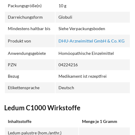
Packungsgröße(n)
10 g
Darreichungsform
Globuli
Mindestens haltbar bis
Siehe Verpackungsboden
Produkt von
DHU-Arzneimittel GmbH & Co. KG
Anwendungsgebiete
Homöopathische Einzelmittel
PZN
04224216
Bezug
Medikament ist rezeptfrei
Etikettensprache
Deutsch
Ledum C1000 Wirkstoffe
Inhaltsstoffe
Menge je 1 Gramm
Ledum palustre (hom./anthr.)