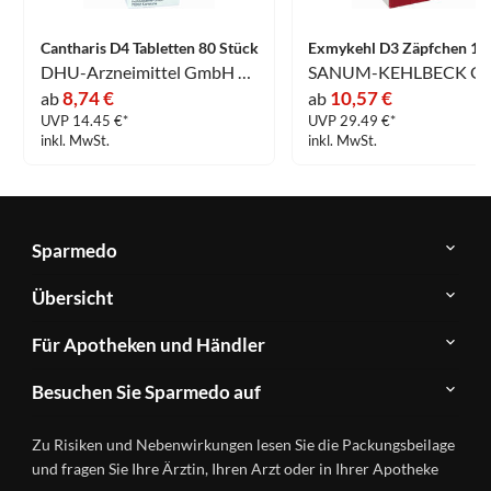
Cantharis D4 Tabletten 80 Stück
DHU-Arzneimittel GmbH & Co. KG
8,74 €
10,57 €
ab
ab
UVP 14.45 €*
UVP 29.49 €*
inkl. MwSt.
inkl. MwSt.
Sparmedo
Über
Übersicht
Sparmedo
Newsletter
Anwendungsgebiete
Für Apotheken und Händler
FAQ
Herstellerverzeichnis
Teilnahme
Kontakt
Produkte
Besuchen Sie Sparmedo auf
&
A-
Impressum
Registrierung
Z
Facebook
Datenschutz
Zu Risiken und Nebenwirkungen lesen Sie die Packungsbeilage
Händlerlogin
Ratgeber
Instagram
Nutzungsbedingungen
und fragen Sie Ihre Ärztin, Ihren Arzt oder in Ihrer Apotheke
Wirkstoffe
Presse