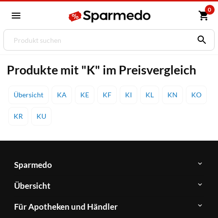
0
Produkte mit "K" im Preisvergleich
Übersicht
KA
KE
KF
KI
KL
KN
KO
KR
KU
Sparmedo
Über
Übersicht
Sparmedo
Newsletter
Anwendungsgebiete
Für Apotheken und Händler
FAQ
Herstellerverzeichnis