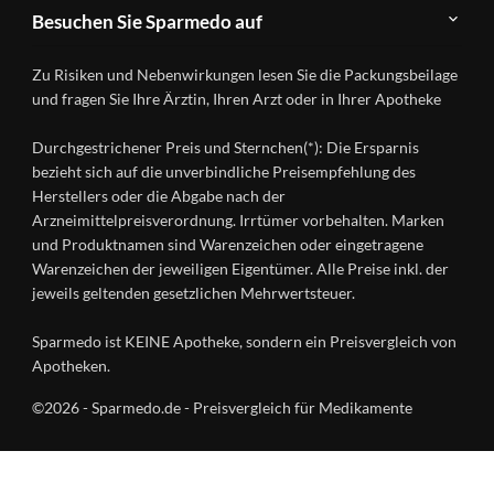
Teilnahme
Kontakt
Produkte
Besuchen Sie Sparmedo auf
&
A-
Impressum
Registrierung
Z
Facebook
Datenschutz
Zu Risiken und Nebenwirkungen lesen Sie die Packungsbeilage
Händlerlogin
Ratgeber
Instagram
Nutzungsbedingungen
und fragen Sie Ihre Ärztin, Ihren Arzt oder in Ihrer Apotheke
Wirkstoffe
Presse
Versandapotheken
Durchgestrichener Preis und Sternchen(*): Die Ersparnis
Gesundheitsmagazin
bezieht sich auf die unverbindliche Preisempfehlung des
Herstellers oder die Abgabe nach der
Arzneimittelpreisverordnung. Irrtümer vorbehalten. Marken
und Produktnamen sind Warenzeichen oder eingetragene
Warenzeichen der jeweiligen Eigentümer. Alle Preise inkl. der
jeweils geltenden gesetzlichen Mehrwertsteuer.
Sparmedo ist KEINE Apotheke, sondern ein Preisvergleich von
Apotheken.
©2026 - Sparmedo.de - Preisvergleich für Medikamente