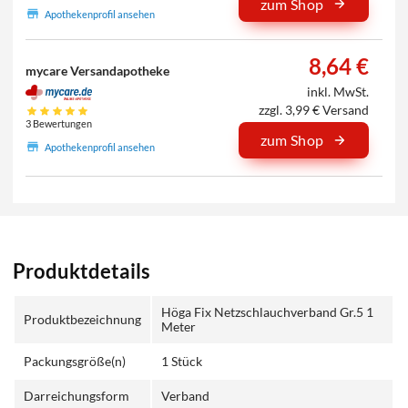
zum Shop
Apothekenprofil ansehen
8,64 €
mycare Versandapotheke
inkl. MwSt.
zzgl. 3,99 € Versand
3 Bewertungen
zum Shop
Apothekenprofil ansehen
Produktdetails
Höga Fix Netzschlauchverband Gr.5 1
Produktbezeichnung
Meter
Packungsgröße(n)
1 Stück
Darreichungsform
Verband