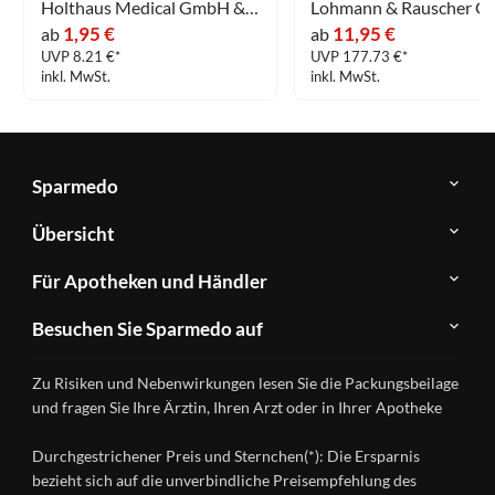
Holthaus Medical GmbH & Co. KG
1,95 €
11,95 €
ab
ab
UVP 8.21 €*
UVP 177.73 €*
inkl. MwSt.
inkl. MwSt.
Sparmedo
Über
Übersicht
Sparmedo
Newsletter
Anwendungsgebiete
Für Apotheken und Händler
FAQ
Herstellerverzeichnis
Teilnahme
Kontakt
Produkte
Besuchen Sie Sparmedo auf
&
A-
Impressum
Registrierung
Z
Facebook
Datenschutz
Zu Risiken und Nebenwirkungen lesen Sie die Packungsbeilage
Händlerlogin
Ratgeber
Instagram
Nutzungsbedingungen
und fragen Sie Ihre Ärztin, Ihren Arzt oder in Ihrer Apotheke
Wirkstoffe
Presse
Versandapotheken
Durchgestrichener Preis und Sternchen(*): Die Ersparnis
Gesundheitsmagazin
bezieht sich auf die unverbindliche Preisempfehlung des