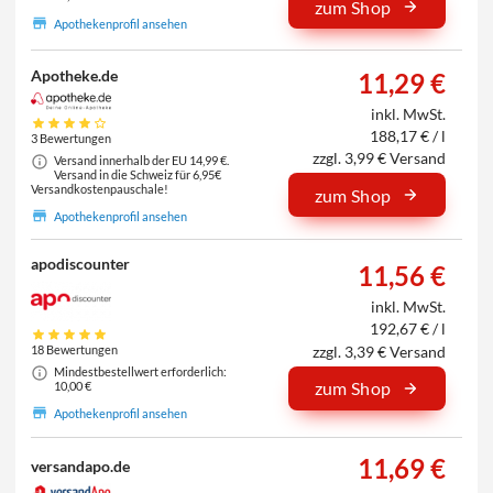
zum Shop
Apothekenprofil ansehen
Apotheke.de
11,29 €
inkl. MwSt.
188,17 € / l
3 Bewertungen
zzgl. 3,99 € Versand
Versand innerhalb der EU 14,99 €.
Versand in die Schweiz für 6,95€
Versandkostenpauschale!
zum Shop
Apothekenprofil ansehen
apodiscounter
11,56 €
inkl. MwSt.
192,67 € / l
zzgl. 3,39 € Versand
18 Bewertungen
Mindestbestellwert erforderlich:
zum Shop
10,00 €
Apothekenprofil ansehen
11,69 €
versandapo.de