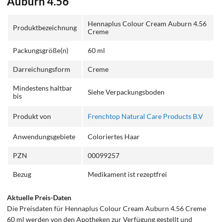
Auburn 4.56
Hennaplus Colour Cream Auburn 4.56
Produktbezeichnung
Creme
Packungsgröße(n)
60 ml
Darreichungsform
Creme
Mindestens haltbar
Siehe Verpackungsboden
bis
Produkt von
Frenchtop Natural Care Products B.V
Anwendungsgebiete
Coloriertes Haar
PZN
00099257
Bezug
Medikament ist rezeptfrei
Aktuelle Preis-Daten
Die Preisdaten für Hennaplus Colour Cream Auburn 4.56 Creme
60 ml werden von den Apotheken zur Verfügung gestellt und