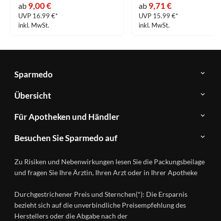
9,00 €
9,71 €
ab
ab
UVP 16.99 €*
UVP 15.99 €*
inkl. MwSt.
inkl. MwSt.
Sparmedo
Über
Übersicht
Sparmedo
Newsletter
Anwendungsgebiete
Für Apotheken und Händler
FAQ
Herstellerverzeichnis
Teilnahme
Kontakt
Produkte
Besuchen Sie Sparmedo auf
&
A-
Impressum
Registrierung
Z
Facebook
Datenschutz
Zu Risiken und Nebenwirkungen lesen Sie die Packungsbeilage
Händlerlogin
Ratgeber
Instagram
Nutzungsbedingungen
und fragen Sie Ihre Ärztin, Ihren Arzt oder in Ihrer Apotheke
Wirkstoffe
Presse
Versandapotheken
Durchgestrichener Preis und Sternchen(*): Die Ersparnis
Gesundheitsmagazin
bezieht sich auf die unverbindliche Preisempfehlung des
Herstellers oder die Abgabe nach der