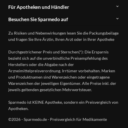
Newsletter
Anwendungsgebiete
Für Apotheken und Händler
FAQ
Herstellerverzeichnis
Teilnahme
Kontakt
Produkte
Besuchen Sie Sparmedo auf
&
A-
Impressum
Registrierung
Z
Facebook
Datenschutz
Zu Risiken und Nebenwirkungen lesen Sie die Packungsbeilage
Händlerlogin
Ratgeber
Instagram
Nutzungsbedingungen
und fragen Sie Ihre Ärztin, Ihren Arzt oder in Ihrer Apotheke
Wirkstoffe
Presse
Versandapotheken
Durchgestrichener Preis und Sternchen(*): Die Ersparnis
Gesundheitsmagazin
bezieht sich auf die unverbindliche Preisempfehlung des
Herstellers oder die Abgabe nach der
Arzneimittelpreisverordnung. Irrtümer vorbehalten. Marken
und Produktnamen sind Warenzeichen oder eingetragene
Warenzeichen der jeweiligen Eigentümer. Alle Preise inkl. der
jeweils geltenden gesetzlichen Mehrwertsteuer.
Sparmedo ist KEINE Apotheke, sondern ein Preisvergleich von
Apotheken.
©2026 - Sparmedo.de - Preisvergleich für Medikamente