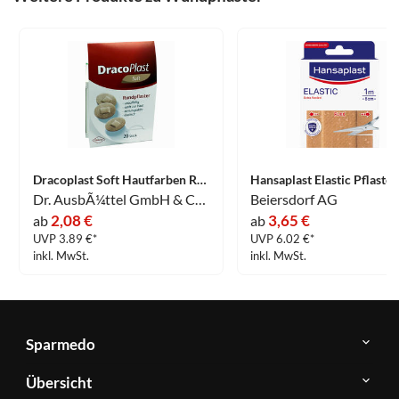
Dracoplast Soft Hautfarben Rund 2.2cm Pflaster 20 Stück
Dr. AusbÃ¼ttel GmbH & Co. KG
Beiersdorf AG
2,08 €
3,65 €
ab
ab
UVP 3.89 €*
UVP 6.02 €*
inkl. MwSt.
inkl. MwSt.
Sparmedo
Über
Übersicht
Sparmedo