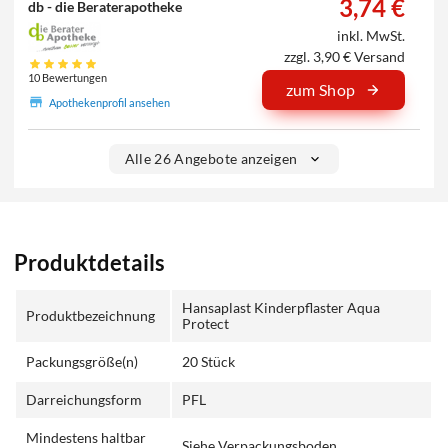
3,74 €
db - die Beraterapotheke
inkl. MwSt.
zzgl. 3,90 € Versand
10 Bewertungen
zum Shop
Apothekenprofil ansehen
Alle 26 Angebote anzeigen
Produktdetails
Hansaplast Kinderpflaster Aqua
Produktbezeichnung
Protect
Packungsgröße(n)
20 Stück
Darreichungsform
PFL
Mindestens haltbar
Siehe Verpackungsboden