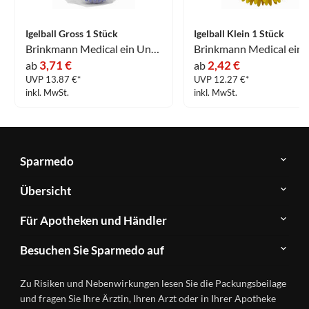
Igelball Gross 1 Stück
Igelball Klein 1 Stück
Brinkmann Medical ein Unternehmen der Dr. Junghans Medical GmbH
3,71 €
2,42 €
ab
ab
UVP 13.87 €*
UVP 12.27 €*
inkl. MwSt.
inkl. MwSt.
Sparmedo
Über
Übersicht
Sparmedo
Newsletter
Anwendungsgebiete
Für Apotheken und Händler
FAQ
Herstellerverzeichnis
Teilnahme
Kontakt
Produkte
Besuchen Sie Sparmedo auf
&
A-
Impressum
Registrierung
Z
Facebook
Datenschutz
Zu Risiken und Nebenwirkungen lesen Sie die Packungsbeilage
Händlerlogin
Ratgeber
Instagram
Nutzungsbedingungen
und fragen Sie Ihre Ärztin, Ihren Arzt oder in Ihrer Apotheke
Wirkstoffe