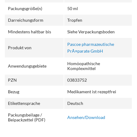
Packungsgröße(n)
50 ml
Darreichungsform
Tropfen
Mindestens haltbar bis
Siehe Verpackungsboden
Pascoe pharmazeutische
Produkt von
PrÃ¤parate GmbH
Homöopathische
Anwendungsgebiete
Komplexmittel
PZN
03833752
Bezug
Medikament ist rezeptfrei
Etikettensprache
Deutsch
Packungsbeilage /
Ansehen/Download
Beipackzettel (PDF)