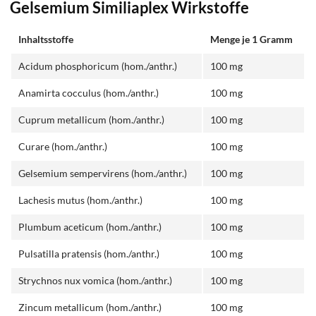
Gelsemium Similiaplex Wirkstoffe
Inhaltsstoffe
Menge je 1 Gramm
Acidum phosphoricum (hom./anthr.)
100 mg
Anamirta cocculus (hom./anthr.)
100 mg
Cuprum metallicum (hom./anthr.)
100 mg
Curare (hom./anthr.)
100 mg
Gelsemium sempervirens (hom./anthr.)
100 mg
Lachesis mutus (hom./anthr.)
100 mg
Plumbum aceticum (hom./anthr.)
100 mg
Pulsatilla pratensis (hom./anthr.)
100 mg
Strychnos nux vomica (hom./anthr.)
100 mg
Zincum metallicum (hom./anthr.)
100 mg