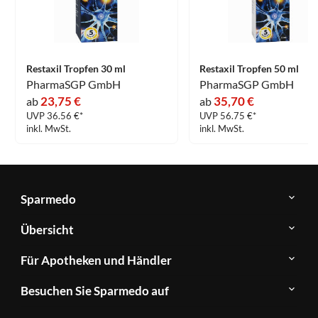
Restaxil Tropfen 30 ml
Restaxil Tropfen 50 ml
PharmaSGP GmbH
PharmaSGP GmbH
23,75 €
35,70 €
ab
ab
UVP 36.56 €*
UVP 56.75 €*
inkl. MwSt.
inkl. MwSt.
Sparmedo
Über
Übersicht
Sparmedo
Newsletter
Anwendungsgebiete
Für Apotheken und Händler
FAQ
Herstellerverzeichnis
Teilnahme
Kontakt
Produkte
Besuchen Sie Sparmedo auf
&
A-
Impressum
Registrierung
Z
Facebook