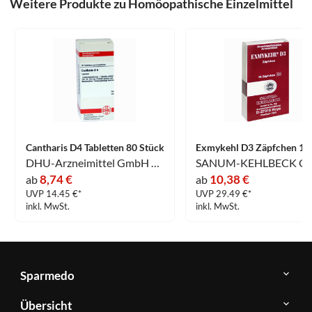
Weitere Produkte zu Homöopathische Einzelmittel
Cantharis D4 Tabletten 80 Stück
DHU-Arzneimittel GmbH & Co. KG
8,74 €
10,38 €
ab
ab
UVP 14.45 €*
UVP 29.49 €*
inkl. MwSt.
inkl. MwSt.
Sparmedo
Über
Übersicht
Sparmedo