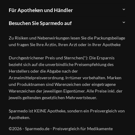
Newsletter
Anwendungsgebiete
Für Apotheken und Händler
FAQ
Herstellerverzeichnis
Teilnahme
Kontakt
Produkte
Besuchen Sie Sparmedo auf
&
A-
Impressum
Registrierung
Z
Facebook
Datenschutz
Zu Risiken und Nebenwirkungen lesen Sie die Packungsbeilage
Händlerlogin
Ratgeber
Instagram
Nutzungsbedingungen
und fragen Sie Ihre Ärztin, Ihren Arzt oder in Ihrer Apotheke
Wirkstoffe
Presse
Versandapotheken
Durchgestrichener Preis und Sternchen(*): Die Ersparnis
Gesundheitsmagazin
bezieht sich auf die unverbindliche Preisempfehlung des
Herstellers oder die Abgabe nach der
Arzneimittelpreisverordnung. Irrtümer vorbehalten. Marken
und Produktnamen sind Warenzeichen oder eingetragene
Warenzeichen der jeweiligen Eigentümer. Alle Preise inkl. der
jeweils geltenden gesetzlichen Mehrwertsteuer.
Sparmedo ist KEINE Apotheke, sondern ein Preisvergleich von
Apotheken.
©2026 - Sparmedo.de - Preisvergleich für Medikamente