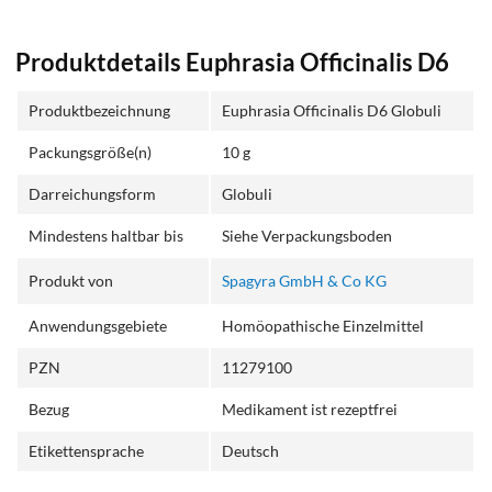
Produktdetails Euphrasia Officinalis D6
Produktbezeichnung
Euphrasia Officinalis D6 Globuli
Packungsgröße(n)
10 g
Darreichungsform
Globuli
Mindestens haltbar bis
Siehe Verpackungsboden
Produkt von
Spagyra GmbH & Co KG
Anwendungsgebiete
Homöopathische Einzelmittel
PZN
11279100
Bezug
Medikament ist rezeptfrei
Etikettensprache
Deutsch