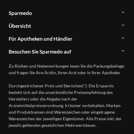
Sparmedo
Über
Übersicht
Sparmedo
Newsletter
Anwendungsgebiete
Für Apotheken und Händler
FAQ
Herstellerverzeichnis
Teilnahme
Kontakt
Produkte
Besuchen Sie Sparmedo auf
&
A-
Impressum
Registrierung
Z
Facebook
Datenschutz
Zu Risiken und Nebenwirkungen lesen Sie die Packungsbeilage
Händlerlogin
Ratgeber
Instagram
Nutzungsbedingungen
und fragen Sie Ihre Ärztin, Ihren Arzt oder in Ihrer Apotheke
Wirkstoffe
Presse
Versandapotheken
Durchgestrichener Preis und Sternchen(*): Die Ersparnis
Gesundheitsmagazin
bezieht sich auf die unverbindliche Preisempfehlung des
Herstellers oder die Abgabe nach der
Arzneimittelpreisverordnung. Irrtümer vorbehalten. Marken
und Produktnamen sind Warenzeichen oder eingetragene
Warenzeichen der jeweiligen Eigentümer. Alle Preise inkl. der
jeweils geltenden gesetzlichen Mehrwertsteuer.