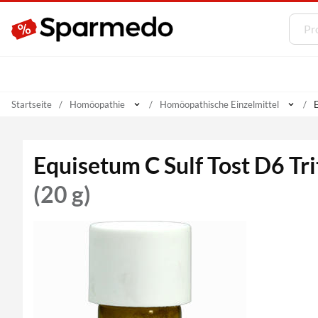
Startseite
Homöopathie
Homöopathische Einzelmittel
E
Equisetum C Sulf Tost D6 Tr
(20 g)