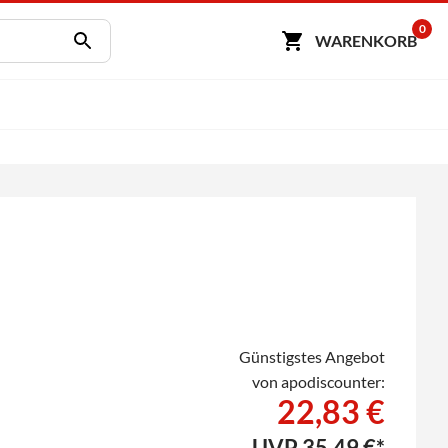
0
WARENKORB
Günstigstes Angebot
von apodiscounter:
22,83 €
UVP
35,49 €*