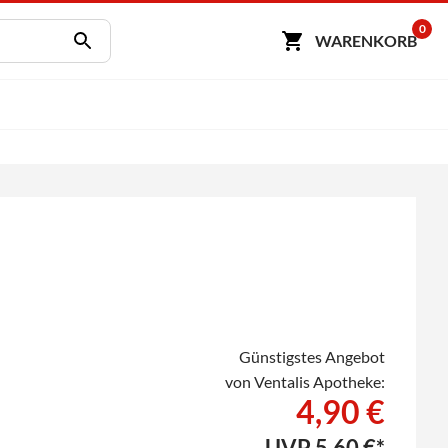
0
WARENKORB
Günstigstes Angebot
von Ventalis Apotheke:
4,90 €
UVP
5,60 €*