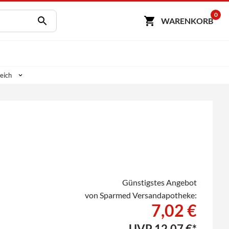
0
WARENKORB
eich
Günstigstes Angebot
von Sparmed Versandapotheke:
7,02 €
UVP
12,07 €*