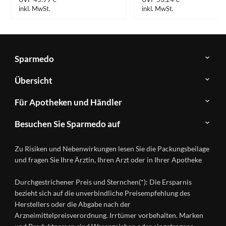
inkl. MwSt.
inkl. MwSt.
Sparmedo
Über
Übersicht
Sparmedo
Newsletter
Anwendungsgebiete
Für Apotheken und Händler
FAQ
Herstellerverzeichnis
Teilnahme
Kontakt
Produkte
Besuchen Sie Sparmedo auf
&
A-
Impressum
Registrierung
Z
Facebook
Datenschutz
Zu Risiken und Nebenwirkungen lesen Sie die Packungsbeilage
Händlerlogin
Ratgeber
Instagram
Nutzungsbedingungen
und fragen Sie Ihre Ärztin, Ihren Arzt oder in Ihrer Apotheke
Wirkstoffe
Presse
Versandapotheken
Durchgestrichener Preis und Sternchen(*): Die Ersparnis
Gesundheitsmagazin
bezieht sich auf die unverbindliche Preisempfehlung des
Herstellers oder die Abgabe nach der
Arzneimittelpreisverordnung. Irrtümer vorbehalten. Marken