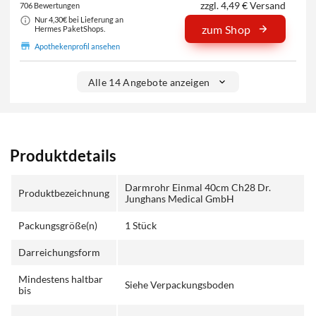
zzgl. 4,49 € Versand
706 Bewertungen
Nur 4,30€ bei Lieferung an
zum Shop
Hermes PaketShops.
Apothekenprofil ansehen
Alle 14 Angebote anzeigen
Produktdetails
Darmrohr Einmal 40cm Ch28 Dr.
Produktbezeichnung
Junghans Medical GmbH
Packungsgröße(n)
1 Stück
Darreichungsform
Mindestens haltbar
Siehe Verpackungsboden
bis