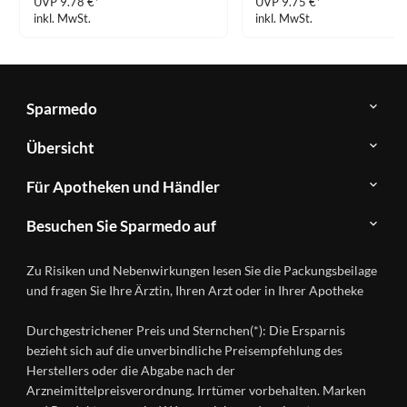
UVP 9.78 €*
UVP 9.75 €*
inkl. MwSt.
inkl. MwSt.
Sparmedo
Über
Übersicht
Sparmedo
Newsletter
Anwendungsgebiete
Für Apotheken und Händler
FAQ
Herstellerverzeichnis
Teilnahme
Kontakt
Produkte
Besuchen Sie Sparmedo auf
&
A-
Impressum
Registrierung
Z
Facebook
Datenschutz
Zu Risiken und Nebenwirkungen lesen Sie die Packungsbeilage
Händlerlogin
Ratgeber
Instagram
Nutzungsbedingungen
und fragen Sie Ihre Ärztin, Ihren Arzt oder in Ihrer Apotheke
Wirkstoffe
Presse
Versandapotheken
Durchgestrichener Preis und Sternchen(*): Die Ersparnis
Gesundheitsmagazin
bezieht sich auf die unverbindliche Preisempfehlung des
Herstellers oder die Abgabe nach der
Arzneimittelpreisverordnung. Irrtümer vorbehalten. Marken