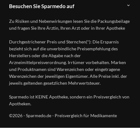
Teilnahme
Kontakt
Produkte
Besuchen Sie Sparmedo auf
&
A-
Impressum
Registrierung
Z
Facebook
Datenschutz
Zu Risiken und Nebenwirkungen lesen Sie die Packungsbeilage
Händlerlogin
Ratgeber
Instagram
Nutzungsbedingungen
und fragen Sie Ihre Ärztin, Ihren Arzt oder in Ihrer Apotheke
Wirkstoffe
Presse
Versandapotheken
Durchgestrichener Preis und Sternchen(*): Die Ersparnis
Gesundheitsmagazin
bezieht sich auf die unverbindliche Preisempfehlung des
Herstellers oder die Abgabe nach der
Arzneimittelpreisverordnung. Irrtümer vorbehalten. Marken
und Produktnamen sind Warenzeichen oder eingetragene
Warenzeichen der jeweiligen Eigentümer. Alle Preise inkl. der
jeweils geltenden gesetzlichen Mehrwertsteuer.
Sparmedo ist KEINE Apotheke, sondern ein Preisvergleich von
Apotheken.
©2026 - Sparmedo.de - Preisvergleich für Medikamente