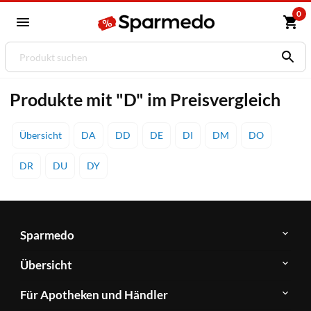
0
Produkte mit "D" im Preisvergleich
Übersicht
DA
DD
DE
DI
DM
DO
DR
DU
DY
Sparmedo
Über
Übersicht
Sparmedo
Newsletter
Anwendungsgebiete
Für Apotheken und Händler
FAQ
Herstellerverzeichnis