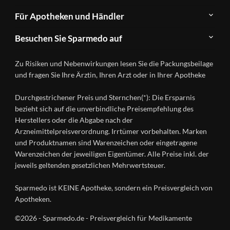
Newsletter
Anwendungsgebiete
Für Apotheken und Händler
FAQ
Herstellerverzeichnis
Teilnahme
Kontakt
Produkte
Besuchen Sie Sparmedo auf
&
A-
Impressum
Registrierung
Z
Facebook
Datenschutz
Zu Risiken und Nebenwirkungen lesen Sie die Packungsbeilage
Händlerlogin
Ratgeber
Instagram
Nutzungsbedingungen
und fragen Sie Ihre Ärztin, Ihren Arzt oder in Ihrer Apotheke
Wirkstoffe
Presse
Versandapotheken
Durchgestrichener Preis und Sternchen(*): Die Ersparnis
Gesundheitsmagazin
bezieht sich auf die unverbindliche Preisempfehlung des
Herstellers oder die Abgabe nach der
Arzneimittelpreisverordnung. Irrtümer vorbehalten. Marken
und Produktnamen sind Warenzeichen oder eingetragene
Warenzeichen der jeweiligen Eigentümer. Alle Preise inkl. der
jeweils geltenden gesetzlichen Mehrwertsteuer.
Sparmedo ist KEINE Apotheke, sondern ein Preisvergleich von
Apotheken.
©2026 - Sparmedo.de - Preisvergleich für Medikamente