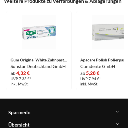
Weitere Produkte zu Verfärbungen & Ablagerungen
Gum Original White Zahnpasta 75 ml
Sunstar Deutschland GmbH
Cumdente GmbH
4,32 €
5,28 €
ab
ab
UVP 7.33 €*
UVP 7.94 €*
inkl. MwSt.
inkl. MwSt.
Sparmedo
Über
Übersicht
Sparmedo