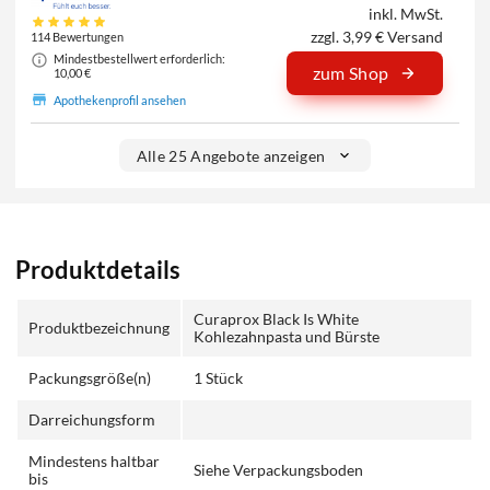
inkl. MwSt.
zzgl. 3,99 € Versand
114 Bewertungen
Mindestbestellwert erforderlich:
zum Shop
10,00 €
Apothekenprofil ansehen
Alle 25 Angebote anzeigen
Produktdetails
Curaprox Black Is White
Produktbezeichnung
Kohlezahnpasta und Bürste
Packungsgröße(n)
1 Stück
Darreichungsform
Mindestens haltbar
Siehe Verpackungsboden
bis