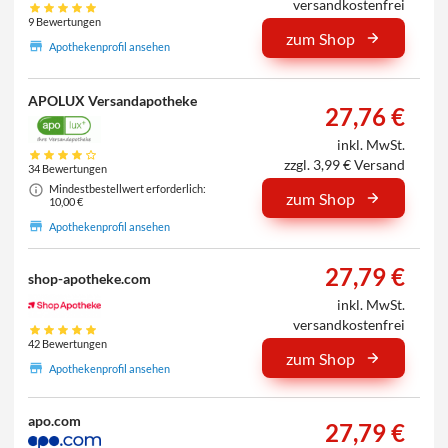
versandkostenfrei
9 Bewertungen
zum Shop
Apothekenprofil ansehen
APOLUX Versandapotheke
27,76 €
inkl. MwSt.
zzgl. 3,99 € Versand
34 Bewertungen
Mindestbestellwert erforderlich:
zum Shop
10,00 €
Apothekenprofil ansehen
27,79 €
shop-apotheke.com
inkl. MwSt.
versandkostenfrei
42 Bewertungen
zum Shop
Apothekenprofil ansehen
apo.com
27,79 €