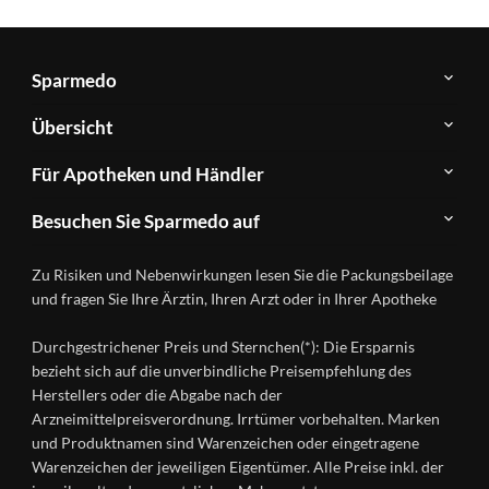
Sparmedo
Über
Übersicht
Sparmedo
Newsletter
Anwendungsgebiete
Für Apotheken und Händler
FAQ
Herstellerverzeichnis
Teilnahme
Kontakt
Produkte
Besuchen Sie Sparmedo auf
&
A-
Impressum
Registrierung
Z
Facebook
Datenschutz
Zu Risiken und Nebenwirkungen lesen Sie die Packungsbeilage
Händlerlogin
Ratgeber
Instagram
Nutzungsbedingungen
und fragen Sie Ihre Ärztin, Ihren Arzt oder in Ihrer Apotheke
Wirkstoffe
Presse
Versandapotheken
Durchgestrichener Preis und Sternchen(*): Die Ersparnis
Gesundheitsmagazin
bezieht sich auf die unverbindliche Preisempfehlung des
Herstellers oder die Abgabe nach der
Arzneimittelpreisverordnung. Irrtümer vorbehalten. Marken
und Produktnamen sind Warenzeichen oder eingetragene
Warenzeichen der jeweiligen Eigentümer. Alle Preise inkl. der