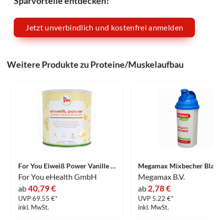
Sparvorteile entdecken!
Jetzt unverbindlich und kostenfrei anmelden
Weitere Produkte zu Proteine/Muskelaufbau
For You Eiweiß Power Vanille Pulver 750 g
For You eHealth GmbH
Megamax B.V.
40,79 €
2,78 €
ab
ab
UVP 69.55 €*
UVP 5.22 €*
inkl. MwSt.
inkl. MwSt.