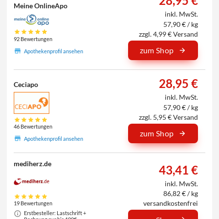
28,95 €
Meine OnlineApo
inkl. MwSt.
57,90 € / kg
zzgl. 4,99 € Versand
92 Bewertungen
zum Shop
Apothekenprofil ansehen
28,95 €
Ceciapo
inkl. MwSt.
57,90 € / kg
zzgl. 5,95 € Versand
46 Bewertungen
zum Shop
Apothekenprofil ansehen
mediherz.de
43,41 €
inkl. MwSt.
86,82 € / kg
versandkostenfrei
19 Bewertungen
Erstbesteller: Lastschrift +