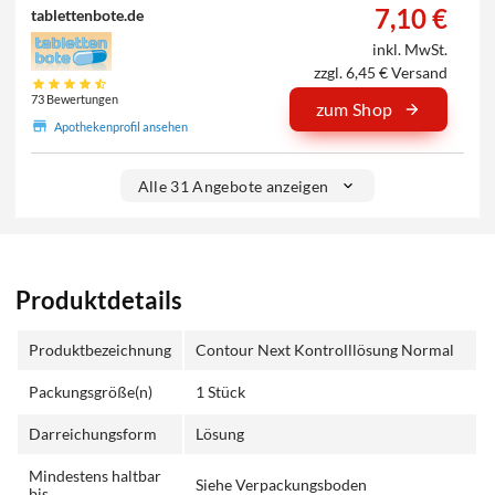
7,10 €
tablettenbote.de
inkl. MwSt.
zzgl. 6,45 € Versand
73 Bewertungen
zum Shop
Apothekenprofil ansehen
Alle 31 Angebote anzeigen
Produktdetails
Produktbezeichnung
Contour Next Kontrolllösung Normal
Packungsgröße(n)
1 Stück
Darreichungsform
Lösung
Mindestens haltbar
Siehe Verpackungsboden
bis