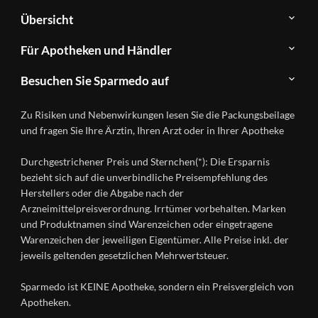
Über
Übersicht
Sparmedo
Newsletter
Anwendungsgebiete
Für Apotheken und Händler
FAQ
Herstellerverzeichnis
Teilnahme
Kontakt
Produkte
Besuchen Sie Sparmedo auf
&
A-
Impressum
Registrierung
Z
Facebook
Datenschutz
Zu Risiken und Nebenwirkungen lesen Sie die Packungsbeilage
Händlerlogin
Ratgeber
Instagram
Nutzungsbedingungen
und fragen Sie Ihre Ärztin, Ihren Arzt oder in Ihrer Apotheke
Wirkstoffe
Presse
Versandapotheken
Durchgestrichener Preis und Sternchen(*): Die Ersparnis
Gesundheitsmagazin
bezieht sich auf die unverbindliche Preisempfehlung des
Herstellers oder die Abgabe nach der
Arzneimittelpreisverordnung. Irrtümer vorbehalten. Marken
und Produktnamen sind Warenzeichen oder eingetragene
Warenzeichen der jeweiligen Eigentümer. Alle Preise inkl. der
jeweils geltenden gesetzlichen Mehrwertsteuer.
Sparmedo ist KEINE Apotheke, sondern ein Preisvergleich von
Apotheken.