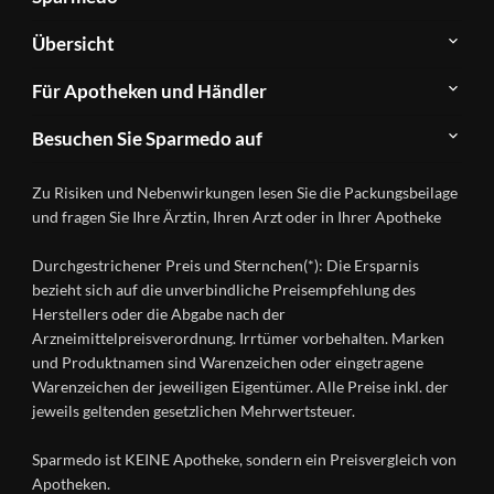
Über
Übersicht
Sparmedo
Newsletter
Anwendungsgebiete
Für Apotheken und Händler
FAQ
Herstellerverzeichnis
Teilnahme
Kontakt
Produkte
Besuchen Sie Sparmedo auf
&
A-
Impressum
Registrierung
Z
Facebook
Datenschutz
Zu Risiken und Nebenwirkungen lesen Sie die Packungsbeilage
Händlerlogin
Ratgeber
Instagram
Nutzungsbedingungen
und fragen Sie Ihre Ärztin, Ihren Arzt oder in Ihrer Apotheke
Wirkstoffe
Presse
Versandapotheken
Durchgestrichener Preis und Sternchen(*): Die Ersparnis
Gesundheitsmagazin
bezieht sich auf die unverbindliche Preisempfehlung des
Herstellers oder die Abgabe nach der
Arzneimittelpreisverordnung. Irrtümer vorbehalten. Marken
und Produktnamen sind Warenzeichen oder eingetragene
Warenzeichen der jeweiligen Eigentümer. Alle Preise inkl. der
jeweils geltenden gesetzlichen Mehrwertsteuer.
Sparmedo ist KEINE Apotheke, sondern ein Preisvergleich von
Apotheken.