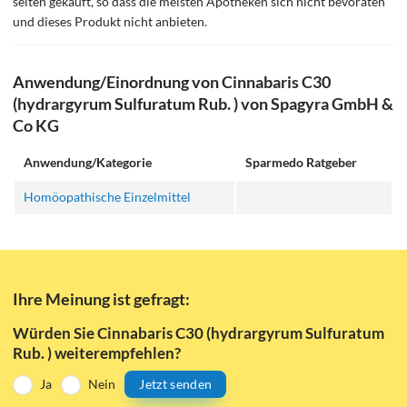
selten gekauft, so dass die meisten Apotheken sich nicht bevoraten
und dieses Produkt nicht anbieten.
Anwendung/Einordnung von Cinnabaris C30
(hydrargyrum Sulfuratum Rub. ) von Spagyra GmbH &
Co KG
Anwendung/Kategorie
Sparmedo Ratgeber
Homöopathische Einzelmittel
Ihre Meinung ist gefragt:
Würden Sie Cinnabaris C30 (hydrargyrum Sulfuratum
Rub. ) weiterempfehlen?
Ja
Nein
Jetzt senden