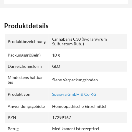
Produktdetails
Cinnabaris C30 (hydrargyrum
Produktbezeichnung
Sulfuratum Rub. )
Packungsgröße(n)
10 g
Darreichungsform
GLO
Mindestens haltbar
Siehe Verpackungsboden
bis
Produkt von
Spagyra GmbH & Co KG
Anwendungsgebiete
Homöopathische Einzelmittel
PZN
17299167
Bezug
Medikament ist rezeptfrei