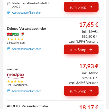
Mindestbestellwert erforderlich:
zum Shop
10,00 €
Apothekenprofil ansehen
17,65 €
Delmed Versandapotheke
inkl. MwSt.
882,50 € / l
zzgl. 3,99 € Versand
1 Bewertungen
Apothekenprofil ansehen
zum Shop
17,93 €
medpex
inkl. MwSt.
896,50 € / l
zzgl. 3,49 € Versand
321 Bewertungen
zum Shop
Apothekenprofil ansehen
APOLUX Versandapotheke
18,17 €