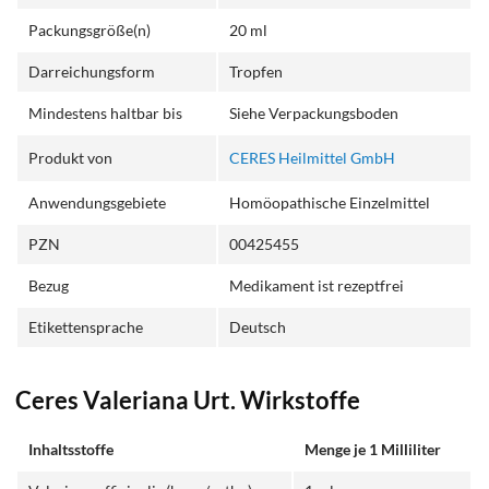
Packungsgröße(n)
20 ml
Darreichungsform
Tropfen
Mindestens haltbar bis
Siehe Verpackungsboden
Produkt von
CERES Heilmittel GmbH
Anwendungsgebiete
Homöopathische Einzelmittel
PZN
00425455
Bezug
Medikament ist rezeptfrei
Etikettensprache
Deutsch
Ceres Valeriana Urt. Wirkstoffe
Inhaltsstoffe
Menge je 1 Milliliter