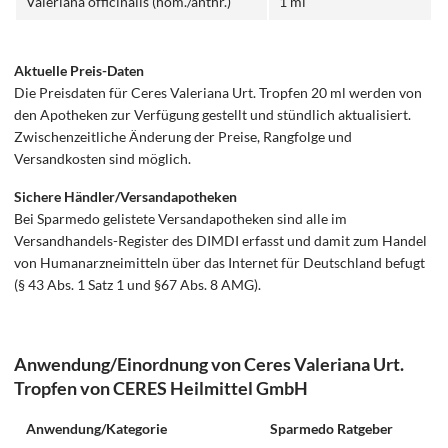
Valeriana officinalis (hom./anthr.)
1 ml
Aktuelle Preis-Daten
Die Preisdaten für Ceres Valeriana Urt. Tropfen 20 ml werden von
den Apotheken zur Verfügung gestellt und stündlich aktualisiert.
Zwischenzeitliche Änderung der Preise, Rangfolge und
Versandkosten sind möglich.
Sichere Händler/Versandapotheken
Bei Sparmedo gelistete Versandapotheken sind alle im
Versandhandels-Register des DIMDI erfasst und damit zum Handel
von Humanarzneimitteln über das Internet für Deutschland befugt
(§ 43 Abs. 1 Satz 1 und §67 Abs. 8 AMG).
Anwendung/Einordnung von Ceres Valeriana Urt.
Tropfen von CERES Heilmittel GmbH
Anwendung/Kategorie
Sparmedo Ratgeber