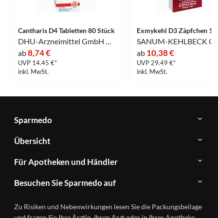
Cantharis D4 Tabletten 80 Stück
DHU-Arzneimittel GmbH & Co. KG
8,74 €
10,38 €
ab
ab
UVP 14.45 €*
UVP 29.49 €*
inkl. MwSt.
inkl. MwSt.
Sparmedo
Über
Übersicht
Sparmedo
Newsletter
Anwendungsgebiete
Für Apotheken und Händler
FAQ
Herstellerverzeichnis
Teilnahme
Kontakt
Produkte
Besuchen Sie Sparmedo auf
&
A-
Impressum
Registrierung
Z
Facebook
Datenschutz
Zu Risiken und Nebenwirkungen lesen Sie die Packungsbeilage
Händlerlogin
Ratgeber
Instagram
Nutzungsbedingungen
und fragen Sie Ihre Ärztin, Ihren Arzt oder in Ihrer Apotheke