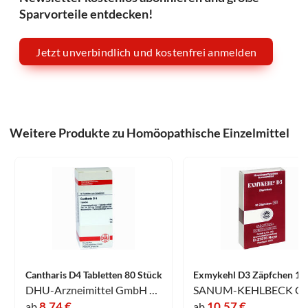
Sparvorteile entdecken!
Jetzt unverbindlich und kostenfrei anmelden
Weitere Produkte zu Homöopathische Einzelmittel
Cantharis D4 Tabletten 80 Stück
DHU-Arzneimittel GmbH & Co. KG
8,74 €
10,57 €
ab
ab