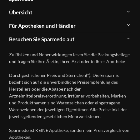
Über
Übersicht
Sparmedo
Newsletter
Anwendungsgebiete
Für Apotheken und Händler
FAQ
Herstellerverzeichnis
Teilnahme
Kontakt
Produkte
Besuchen Sie Sparmedo auf
&
A-
Impressum
Registrierung
Z
Facebook
Datenschutz
Zu Risiken und Nebenwirkungen lesen Sie die Packungsbeilage
Händlerlogin
Ratgeber
Instagram
Nutzungsbedingungen
und fragen Sie Ihre Ärztin, Ihren Arzt oder in Ihrer Apotheke
Wirkstoffe
Presse
Versandapotheken
Durchgestrichener Preis und Sternchen(*): Die Ersparnis
Gesundheitsmagazin
bezieht sich auf die unverbindliche Preisempfehlung des
Herstellers oder die Abgabe nach der
Arzneimittelpreisverordnung. Irrtümer vorbehalten. Marken
und Produktnamen sind Warenzeichen oder eingetragene
Warenzeichen der jeweiligen Eigentümer. Alle Preise inkl. der
jeweils geltenden gesetzlichen Mehrwertsteuer.
Sparmedo ist KEINE Apotheke, sondern ein Preisvergleich von
Apotheken.