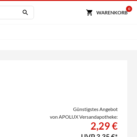
0
WARENKORB
Günstigstes Angebot
von APOLUX Versandapotheke:
2,29 €
UVP
3,35 €*