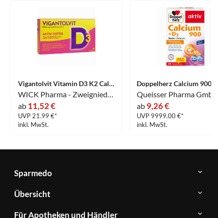
Vigantolvit Vitamin D3 K2 Calcium Filmtabletten 60 Stück
WICK Pharma - Zweigniederlassung der Procter & Gamble GmbH
11,52 €
9,26 €
ab
ab
UVP 21.99 €*
UVP 9999.00 €*
inkl. MwSt.
inkl. MwSt.
Sparmedo
Über
Übersicht
Sparmedo
Newsletter
Anwendungsgebiete
Für Apotheken und Händler