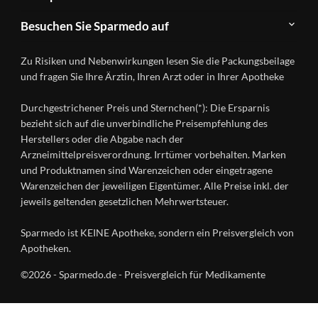
FAQ
Herstellerverzeichnis
Teilnahme
Kontakt
Produkte
Besuchen Sie Sparmedo auf
&
A-
Impressum
Registrierung
Z
Facebook
Datenschutz
Zu Risiken und Nebenwirkungen lesen Sie die Packungsbeilage
Händlerlogin
Ratgeber
Instagram
Nutzungsbedingungen
und fragen Sie Ihre Ärztin, Ihren Arzt oder in Ihrer Apotheke
Wirkstoffe
Presse
Versandapotheken
Durchgestrichener Preis und Sternchen(*): Die Ersparnis
Gesundheitsmagazin
bezieht sich auf die unverbindliche Preisempfehlung des
Herstellers oder die Abgabe nach der
Arzneimittelpreisverordnung. Irrtümer vorbehalten. Marken
und Produktnamen sind Warenzeichen oder eingetragene
Warenzeichen der jeweiligen Eigentümer. Alle Preise inkl. der
jeweils geltenden gesetzlichen Mehrwertsteuer.
Sparmedo ist KEINE Apotheke, sondern ein Preisvergleich von
Apotheken.
©2026 - Sparmedo.de - Preisvergleich für Medikamente