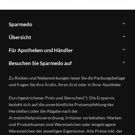
Sparmedo
Über
Übersicht
Sparmedo
Newsletter
Anwendungsgebiete
Für Apotheken und Händler
FAQ
Herstellerverzeichnis
Teilnahme
Kontakt
Produkte
Besuchen Sie Sparmedo auf
&
A-
Impressum
Registrierung
Z
Facebook
Datenschutz
Zu Risiken und Nebenwirkungen lesen Sie die Packungsbeilage
Händlerlogin
Ratgeber
Instagram
Nutzungsbedingungen
und fragen Sie Ihre Ärztin, Ihren Arzt oder in Ihrer Apotheke
Wirkstoffe
Presse
Versandapotheken
Durchgestrichener Preis und Sternchen(*): Die Ersparnis
Gesundheitsmagazin
bezieht sich auf die unverbindliche Preisempfehlung des
Herstellers oder die Abgabe nach der
Arzneimittelpreisverordnung. Irrtümer vorbehalten. Marken
und Produktnamen sind Warenzeichen oder eingetragene
Warenzeichen der jeweiligen Eigentümer. Alle Preise inkl. der