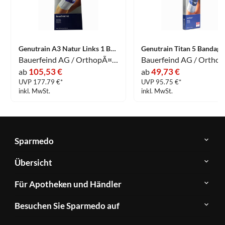
Genutrain A3 Natur Links 1 Bandage 1 Stück
Bauerfeind AG / OrthopÃ¤die
105,53 €
49,73 €
ab
ab
UVP 177.79 €*
UVP 95.75 €*
inkl. MwSt.
inkl. MwSt.
Sparmedo
Über
Übersicht
Sparmedo
Newsletter
Anwendungsgebiete
Für Apotheken und Händler
FAQ
Herstellerverzeichnis
Teilnahme
Kontakt
Produkte
Besuchen Sie Sparmedo auf
&
A-
Impressum
Registrierung
Z
Facebook