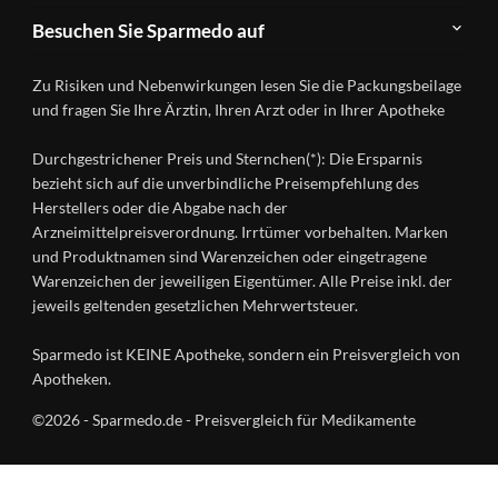
Teilnahme
Kontakt
Produkte
Besuchen Sie Sparmedo auf
&
A-
Impressum
Registrierung
Z
Facebook
Datenschutz
Zu Risiken und Nebenwirkungen lesen Sie die Packungsbeilage
Händlerlogin
Ratgeber
Instagram
Nutzungsbedingungen
und fragen Sie Ihre Ärztin, Ihren Arzt oder in Ihrer Apotheke
Wirkstoffe
Presse
Versandapotheken
Durchgestrichener Preis und Sternchen(*): Die Ersparnis
Gesundheitsmagazin
bezieht sich auf die unverbindliche Preisempfehlung des
Herstellers oder die Abgabe nach der
Arzneimittelpreisverordnung. Irrtümer vorbehalten. Marken
und Produktnamen sind Warenzeichen oder eingetragene
Warenzeichen der jeweiligen Eigentümer. Alle Preise inkl. der
jeweils geltenden gesetzlichen Mehrwertsteuer.
Sparmedo ist KEINE Apotheke, sondern ein Preisvergleich von
Apotheken.
©2026 - Sparmedo.de - Preisvergleich für Medikamente