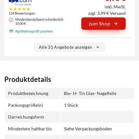
inkl. MwSt.
zzgl. 3,99 € Versand
114 Bewertungen
Mindestbestellwert erforderlich:
zum Shop
10,00 €
Apothekenprofil ansehen
Alle 31 Angebote anzeigen
Produktdetails
Produktbezeichnung
Bio- H- Tin Glas- Nagelfeile
Packungsgröße(n)
1 Stück
Darreichungsform
Mindestens haltbar bis
Siehe Verpackungsboden