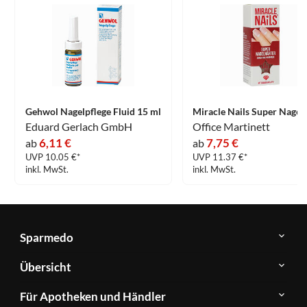
Gehwol Nagelpflege Fluid 15 ml
Eduard Gerlach GmbH
Office Martinett
6,11 €
7,75 €
ab
ab
UVP 10.05 €*
UVP 11.37 €*
inkl. MwSt.
inkl. MwSt.
Sparmedo
Über
Übersicht
Sparmedo
Newsletter
Anwendungsgebiete
Für Apotheken und Händler
FAQ
Herstellerverzeichnis