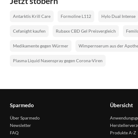
Jetzt stöbern
Antarktis Krill Care
Formoline L112
Hylo Dual Intense
Cefanight kaufen
Rubaxx CBD Gel Preisvergleich
Femilo
Medikamente gegen Würmer
Wimpernserum aus der Apoth
Plasma Liquid Nasenspray gegen Corona-Viren
Sparmedo
Übersicht
Über Sparmedo
Anwendungsge
Newsletter
Herstellerverz
FAQ
Produkte A-Z