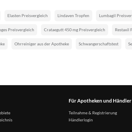
Elasten Preisvergleich
Lindaven Tropfen
Lumbagil Preisver
ges Preisvergleich
Crataegutt 450 mg Preisvergleich
Restaxil 
eke
Ohrreiniger aus der Apotheke
Schwangerschaftstest
Se
Für Apotheken und Händler
biete
Teilnahme & Registrierung
eichnis
Händlerlogin