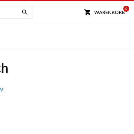
0
WARENKORB
ch
W