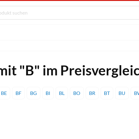
it "B" im Preisverglei
BE
BF
BG
BI
BL
BO
BR
BT
BU
B