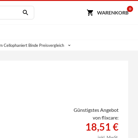
0
WARENKORB
 Cellophaniert Binde Preisvergleich
Günstigstes Angebot
von flixcare:
18,51 €
inkl. MwSt.