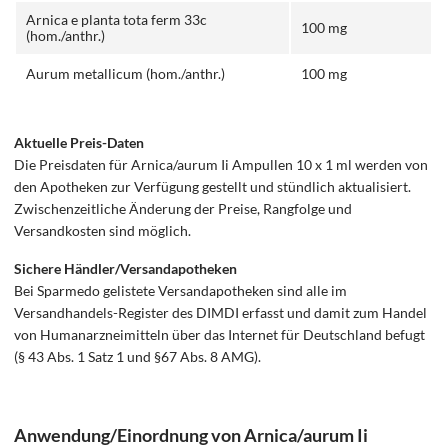
Arnica e planta tota ferm 33c
100 mg
(hom./anthr.)
Aurum metallicum (hom./anthr.)
100 mg
Aktuelle Preis-Daten
Die Preisdaten für Arnica/aurum Ii Ampullen 10 x 1 ml werden von
den Apotheken zur Verfügung gestellt und stündlich aktualisiert.
Zwischenzeitliche Änderung der Preise, Rangfolge und
Versandkosten sind möglich.
Sichere Händler/Versandapotheken
Bei Sparmedo gelistete Versandapotheken sind alle im
Versandhandels-Register des DIMDI erfasst und damit zum Handel
von Humanarzneimitteln über das Internet für Deutschland befugt
(§ 43 Abs. 1 Satz 1 und §67 Abs. 8 AMG).
Anwendung/Einordnung von Arnica/aurum Ii