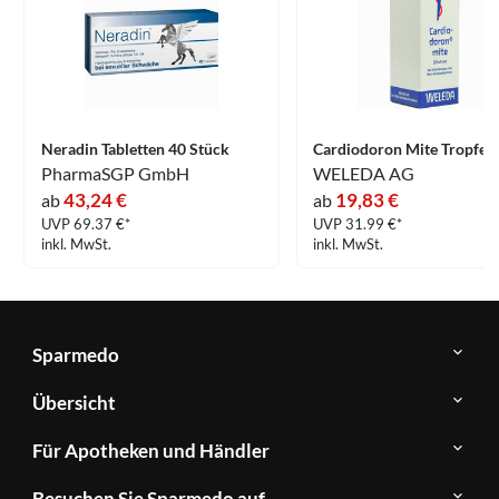
Neradin Tabletten 40 Stück
PharmaSGP GmbH
WELEDA AG
43,24 €
19,83 €
ab
ab
UVP 69.37 €*
UVP 31.99 €*
inkl. MwSt.
inkl. MwSt.
Sparmedo
Über
Übersicht
Sparmedo
Newsletter
Anwendungsgebiete
Für Apotheken und Händler
FAQ
Herstellerverzeichnis
Teilnahme
Kontakt
Produkte
Besuchen Sie Sparmedo auf