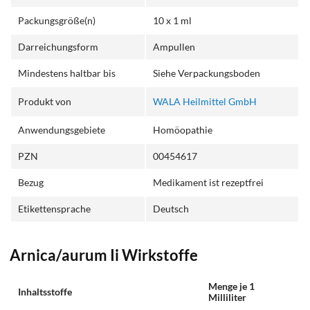
Packungsgröße(n)
10 x 1 ml
Darreichungsform
Ampullen
Mindestens haltbar bis
Siehe Verpackungsboden
Produkt von
WALA Heilmittel GmbH
Anwendungsgebiete
Homöopathie
PZN
00454617
Bezug
Medikament ist rezeptfrei
Etikettensprache
Deutsch
Arnica/aurum Ii Wirkstoffe
Menge je 1
Inhaltsstoffe
Milliliter