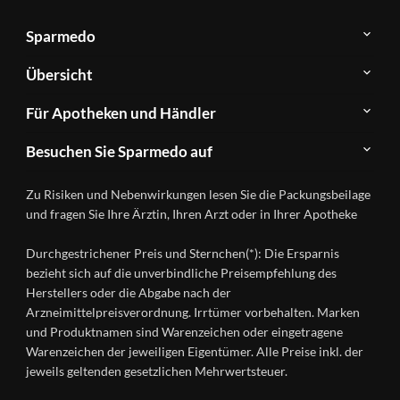
Sparmedo
Über
Übersicht
Sparmedo
Newsletter
Anwendungsgebiete
Für Apotheken und Händler
FAQ
Herstellerverzeichnis
Teilnahme
Kontakt
Produkte
Besuchen Sie Sparmedo auf
&
A-
Impressum
Registrierung
Z
Facebook
Datenschutz
Zu Risiken und Nebenwirkungen lesen Sie die Packungsbeilage
Händlerlogin
Ratgeber
Instagram
Nutzungsbedingungen
und fragen Sie Ihre Ärztin, Ihren Arzt oder in Ihrer Apotheke
Wirkstoffe
Presse
Versandapotheken
Durchgestrichener Preis und Sternchen(*): Die Ersparnis
Gesundheitsmagazin
bezieht sich auf die unverbindliche Preisempfehlung des
Herstellers oder die Abgabe nach der
Arzneimittelpreisverordnung. Irrtümer vorbehalten. Marken
und Produktnamen sind Warenzeichen oder eingetragene
Warenzeichen der jeweiligen Eigentümer. Alle Preise inkl. der
jeweils geltenden gesetzlichen Mehrwertsteuer.