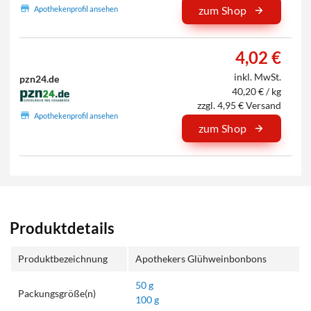
zum Shop
Apothekenprofil ansehen
4,02 €
inkl. MwSt.
pzn24.de
40,20 € / kg
zzgl. 4,95 € Versand
Apothekenprofil ansehen
zum Shop
Produktdetails
Produktbezeichnung
Apothekers Glühweinbonbons
50 g
Packungsgröße(n)
100 g