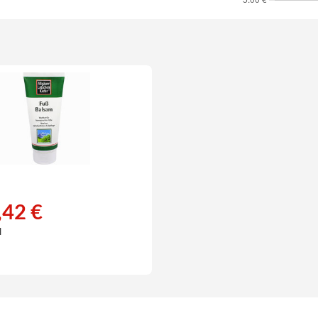
,42 €
l
€