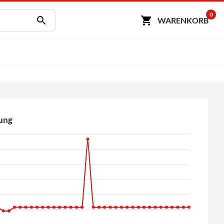
0
WARENKORB
ung