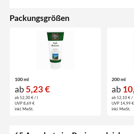
Packungsgrößen
100 ml
200 ml
ab
5,23 €
ab
10
ab 52,30 € / l
ab 52,10 € / 
UVP 8,69 €
UVP 14,99 
inkl. MwSt.
inkl. MwSt.