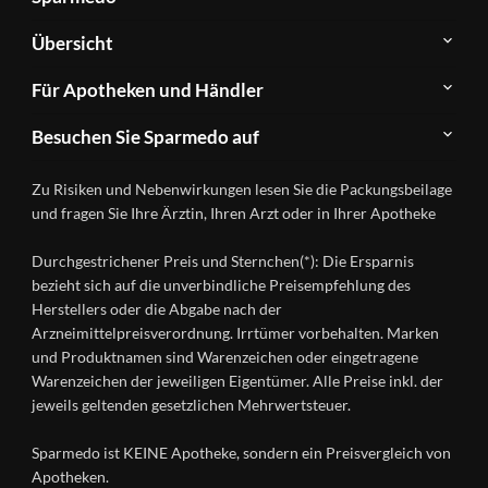
Über
Übersicht
Sparmedo
Newsletter
Anwendungsgebiete
Für Apotheken und Händler
FAQ
Herstellerverzeichnis
Teilnahme
Kontakt
Produkte
Besuchen Sie Sparmedo auf
&
A-
Impressum
Registrierung
Z
Facebook
Datenschutz
Zu Risiken und Nebenwirkungen lesen Sie die Packungsbeilage
Händlerlogin
Ratgeber
Instagram
Nutzungsbedingungen
und fragen Sie Ihre Ärztin, Ihren Arzt oder in Ihrer Apotheke
Wirkstoffe
Presse
Versandapotheken
Durchgestrichener Preis und Sternchen(*): Die Ersparnis
Gesundheitsmagazin
bezieht sich auf die unverbindliche Preisempfehlung des
Herstellers oder die Abgabe nach der
Arzneimittelpreisverordnung. Irrtümer vorbehalten. Marken
und Produktnamen sind Warenzeichen oder eingetragene
Warenzeichen der jeweiligen Eigentümer. Alle Preise inkl. der
jeweils geltenden gesetzlichen Mehrwertsteuer.
Sparmedo ist KEINE Apotheke, sondern ein Preisvergleich von
Apotheken.