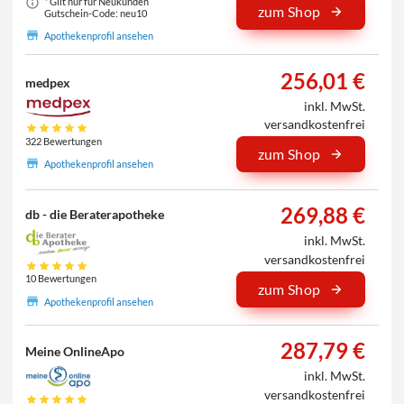
* Gilt nur für Neukunden
zum Shop
Gutschein-Code: neu10
Apothekenprofil ansehen
256,01 €
medpex
inkl. MwSt.
versandkostenfrei
322 Bewertungen
zum Shop
Apothekenprofil ansehen
269,88 €
db - die Beraterapotheke
inkl. MwSt.
versandkostenfrei
10 Bewertungen
zum Shop
Apothekenprofil ansehen
287,79 €
Meine OnlineApo
inkl. MwSt.
versandkostenfrei