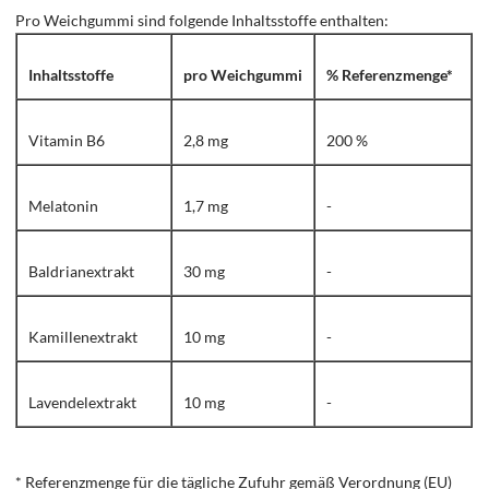
Pro Weichgummi sind folgende Inhaltsstoffe enthalten:
Inhaltsstoffe
pro Weichgummi
% Referenzmenge*
Vitamin B6
2,8 mg
200 %
Melatonin
1,7 mg
-
Baldrianextrakt
30 mg
-
Kamillenextrakt
10 mg
-
Lavendelextrakt
10 mg
-
* Referenzmenge für die tägliche Zufuhr gemäß Verordnung (EU)