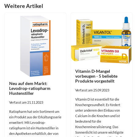
Weitere Artikel
Vitamin D-Mangel
vorbeugen - 5 beliebte
Produkte vorgestellt
Neu auf dem Markt:
Levodrop-ratiopharm
Verfasst am 25.09.2023
Hustenstiller
Vitamin D ist essentiell für die
Verfasst am 21.11.2023
Knochengesundheit. Es fördert
unter anderem den Einbau von
Ratiopharm hat sein Sortiment um
Calcium in die Knochen und ist
ein Produkt aus der Erkältungsserie
bedeutend für die
erweitert: Mit Levodrop-
Knochenmineralisierung. Das
ratiopharm ist ein Hustenstiller in
Sonnenlicht ist unsere wichtigste
den Apotheken erhältlich, der von