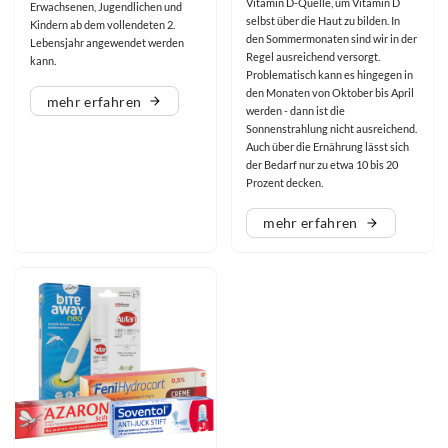
Vitamin D-Quelle, um Vitamin D
Erwachsenen, Jugendlichen und
selbst über die Haut zu bilden. In
Kindern ab dem vollendeten 2.
den Sommermonaten sind wir in der
Lebensjahr angewendet werden
Regel ausreichend versorgt.
kann.
Problematisch kann es hingegen in
den Monaten von Oktober bis April
mehr erfahren
werden - dann ist die
Sonnenstrahlung nicht ausreichend.
Auch über die Ernährung lässt sich
der Bedarf nur zu etwa 10 bis 20
Prozent decken.
mehr erfahren