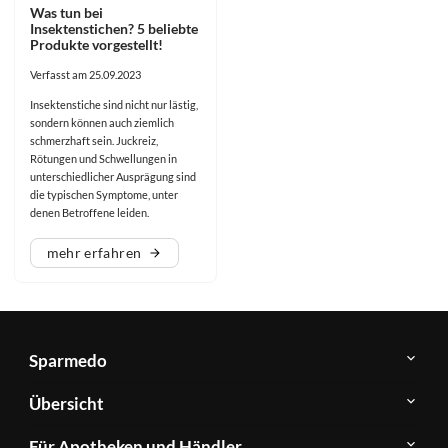
Was tun bei
Insektenstichen? 5 beliebte
Produkte vorgestellt!
Verfasst am 25.09.2023
Insektenstiche sind nicht nur lästig,
sondern können auch ziemlich
schmerzhaft sein. Juckreiz,
Rötungen und Schwellungen in
unterschiedlicher Ausprägung sind
die typischen Symptome, unter
denen Betroffene leiden.
mehr erfahren
Sparmedo
Über
Übersicht
Sparmedo
Newsletter
Anwendungsgebiete
Für Apotheken und Händler