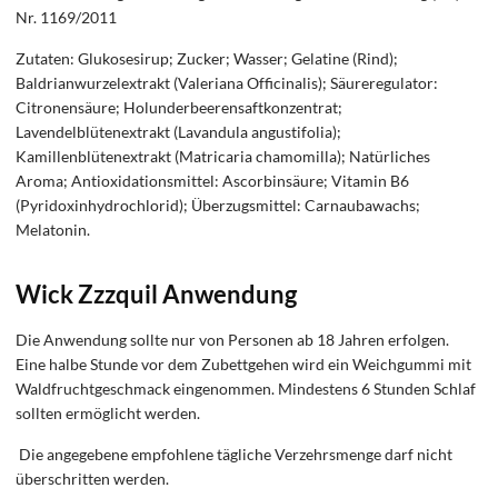
Nr. 1169/2011
Zutaten: Glukosesirup; Zucker; Wasser; Gelatine (Rind);
Baldrianwurzelextrakt (Valeriana Officinalis); Säureregulator:
Citronensäure; Holunderbeerensaftkonzentrat;
Lavendelblütenextrakt (Lavandula angustifolia);
Kamillenblütenextrakt (Matricaria chamomilla); Natürliches
Aroma; Antioxidationsmittel: Ascorbinsäure; Vitamin B6
(Pyridoxinhydrochlorid); Überzugsmittel: Carnaubawachs;
Melatonin.
Wick Zzzquil Anwendung
Die Anwendung sollte nur von Personen ab 18 Jahren erfolgen.
Eine halbe Stunde vor dem Zubettgehen wird ein Weichgummi mit
Waldfruchtgeschmack eingenommen. Mindestens 6 Stunden Schlaf
sollten ermöglicht werden.
Die angegebene empfohlene tägliche Verzehrsmenge darf nicht
überschritten werden.