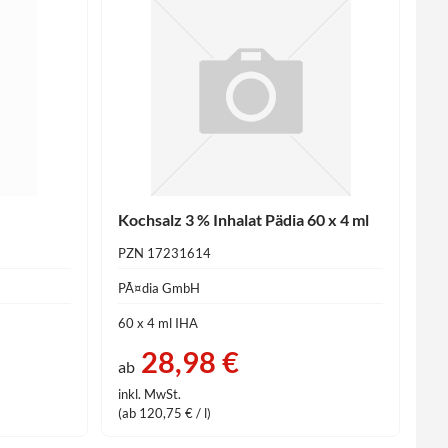
Kochsalz 3 % Inhalat Pädia 60 x 4 ml
PZN 17231614
PÃ¤dia GmbH
60 x 4 ml IHA
28,98 €
ab
inkl. MwSt.
(ab 120,75 € / l)