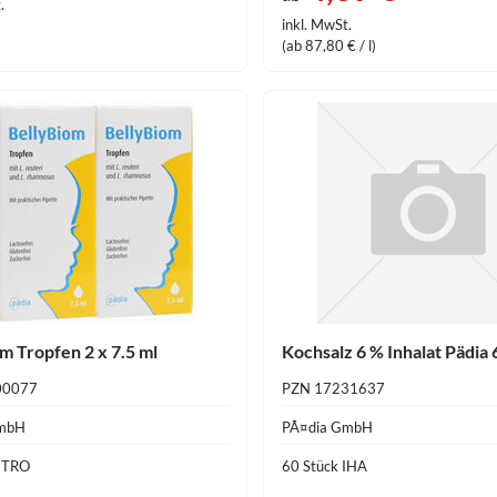
.
inkl. MwSt.
(ab 87,80 € / l)
m Tropfen 2 x 7.5 ml
Kochsalz 6 % Inhalat Pädia 
00077
PZN 17231637
GmbH
PÃ¤dia GmbH
l TRO
60 Stück IHA