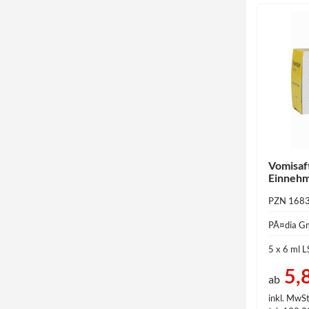
Vomisaf
Einnehm
PZN 168
PÃ¤dia 
5 x 6 ml 
5,
ab
inkl. MwSt