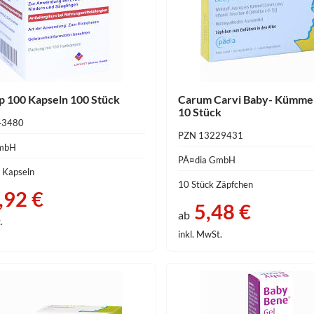
p 100 Kapseln 100 Stück
Carum Carvi Baby- Kümme
10 Stück
43480
PZN 13229431
GmbH
PÃ¤dia GmbH
 Kapseln
10 Stück Zäpfchen
,92 €
5,48 €
ab
.
inkl. MwSt.