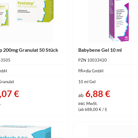
p 200mg Granulat 50 Stück
Babybene Gel 10 ml
43505
PZN 10033420
GmbH
PÃ¤dia GmbH
Granulat
10 ml Gel
,07 €
6,88 €
ab
.
inkl. MwSt.
(ab 688,00 € / l)