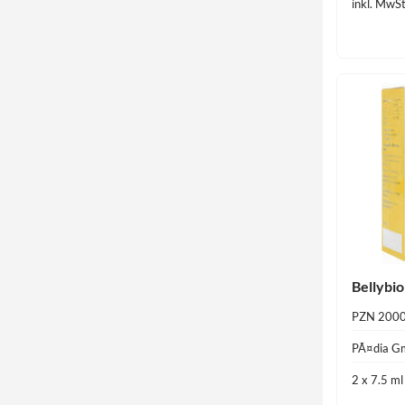
inkl. MwSt
Bellybio
PZN 200
PÃ¤dia 
2 x 7.5 m