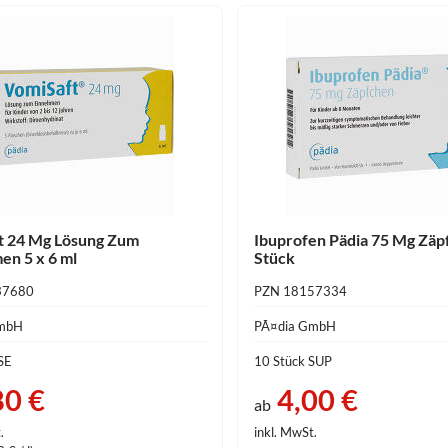
t 24 Mg Lösung Zum
Ibuprofen Pädia 75 Mg Zäp
en 5 x 6 ml
Stück
37680
PZN 18157334
GmbH
PÃ¤dia GmbH
LSE
10 Stück SUP
80 €
4,00 €
ab
.
inkl. MwSt.