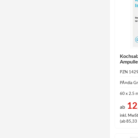
Kochsalz
Ampullen
PZN 142
PÃ¤dia 
60 x 2.5 
12
ab
inkl. MwSt
(ab 85,33 €