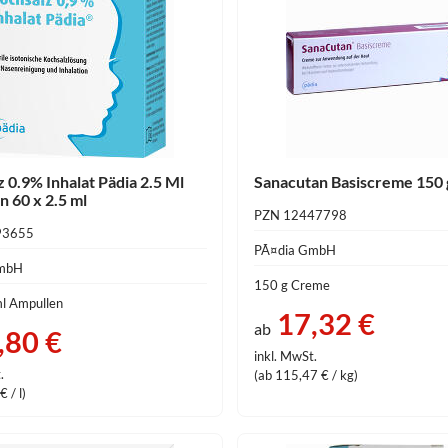
 0.9% Inhalat Pädia 2.5 Ml
Sanacutan Basiscreme 150 
 60 x 2.5 ml
PZN 12447798
93655
PÃ¤dia GmbH
GmbH
150 g Creme
ml Ampullen
17,32 €
ab
,80 €
inkl. MwSt.
.
(ab 115,47 € / kg)
 / l)