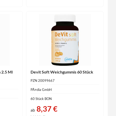
 2.5 Ml
Devit Soft Weichgummis 60 Stück
PZN 20099667
PÃ¤dia GmbH
60 Stück BON
8,37 €
ab