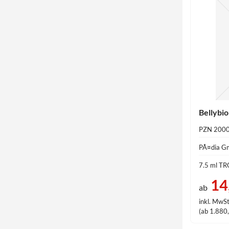
Bellybi
PZN 200
PÃ¤dia 
7.5 ml TR
14
ab
inkl. MwSt
(ab 1.880,