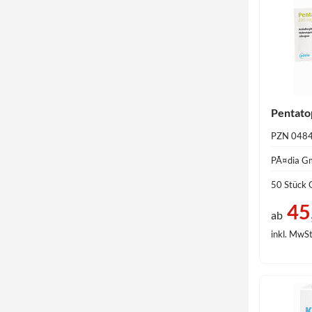
SUP
TRO
Tropfen
Zäpfchen
Pentato
PZN 048
PÃ¤dia 
50 Stück 
45
ab
inkl. MwSt