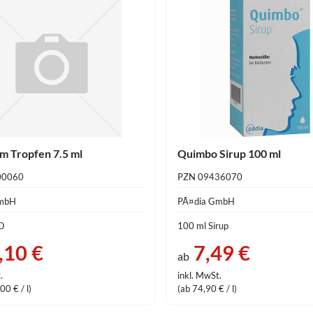
om Tropfen 7.5 ml
Quimbo Sirup 100 ml
00060
PZN 09436070
GmbH
PÃ¤dia GmbH
O
100 ml Sirup
,10 €
7,49 €
ab
.
inkl. MwSt.
00 € / l)
(ab 74,90 € / l)