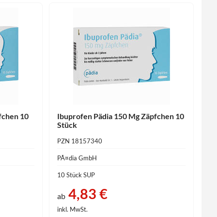
fchen 10
Ibuprofen Pädia 150 Mg Zäpfchen 10
Stück
PZN 18157340
PÃ¤dia GmbH
10 Stück SUP
4,83 €
ab
inkl. MwSt.