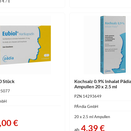
 € / l)
0 Stück
Kochsalz 0.9% Inhalat Pädia
Ampullen 20 x 2.5 ml
25077
PZN 14293649
GmbH
PÃ¤dia GmbH
20 x 2.5 ml Ampullen
,00 €
4,39 €
ab