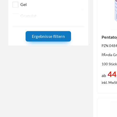
Gel
Granulat
HKP
Ergebnisse filtern
Pentato
IHA
PZN 048
Kapseln
PÃ¤dia 
Lösung
100 Stück
44
LSE
ab
inkl. MwSt
Pflaster
Salbe
Sirup