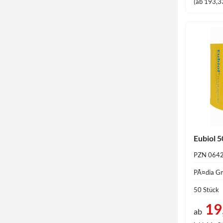
(ab 193,33
Eubiol 5
PZN 064
PÃ¤dia 
50 Stück
19
ab