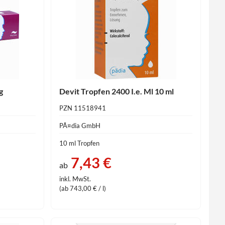
g
Devit Tropfen 2400 I.e. Ml 10 ml
PZN 11518941
PÃ¤dia GmbH
10 ml Tropfen
7,43 €
ab
inkl. MwSt.
(ab 743,00 € / l)