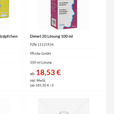
lzäpfchen
Dimet 20 Lösung 100 ml
PZN 11125934
PÃ¤dia GmbH
100 ml Lösung
18,53 €
ab
inkl. MwSt.
(ab 185,30 € / l)