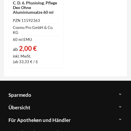
C. D. 6. Physiolog. Pflege
Deo Ohne
Aluminiumsalze 60 ml
PZN 11592363
Cosmo Pro GmbH & Co.
KG
60 ml EMU
2,00 €
ab
inkl. MwSt.
(ab 33,33 € / l)
Sparmedo
Über
Übersicht
Sparmedo
Newsletter
Anwendungsgebiete
Für Apotheken und Händler
FAQ
Herstellerverzeichnis
Teilnahme
Kontakt
Produkte