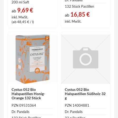
200 ml Saft
132 Stück Pastillen
9,69 €
ab
16,85 €
ab
inkl. MwSt.
inkl. MwSt.
(ab 48,45 € / l)
Cystus 052 Bio
Cystus 052 Bio
Halspastillen Honig-
Halspastillen Süßholz 32
Orange 132 Stück
g
PZN 09531064
PZN 14004881
Dr. Pandalis
Dr. Pandalis
132 Stück Pastillen
32 g Pastillen