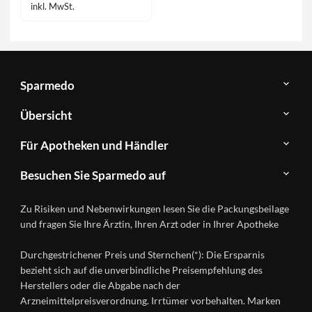
inkl. MwSt.
Sparmedo
Über
Übersicht
Sparmedo
Newsletter
Anwendungsgebiete
Für Apotheken und Händler
FAQ
Herstellerverzeichnis
Teilnahme
Kontakt
Produkte
Besuchen Sie Sparmedo auf
&
A-
Impressum
Registrierung
Z
Facebook
Datenschutz
Zu Risiken und Nebenwirkungen lesen Sie die Packungsbeilage
Händlerlogin
Ratgeber
Instagram
Nutzungsbedingungen
und fragen Sie Ihre Ärztin, Ihren Arzt oder in Ihrer Apotheke
Wirkstoffe
Presse
Versandapotheken
Durchgestrichener Preis und Sternchen(*): Die Ersparnis
Gesundheitsmagazin
bezieht sich auf die unverbindliche Preisempfehlung des
Herstellers oder die Abgabe nach der
Arzneimittelpreisverordnung. Irrtümer vorbehalten. Marken