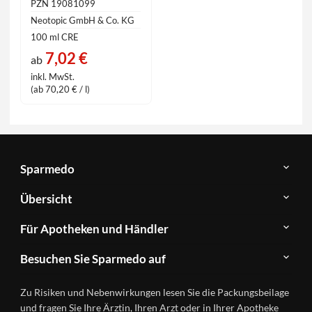
PZN 19081099
Neotopic GmbH & Co. KG
100 ml CRE
7,02 €
ab
inkl. MwSt.
(ab 70,20 € / l)
Sparmedo
Über
Übersicht
Sparmedo
Newsletter
Anwendungsgebiete
Für Apotheken und Händler
FAQ
Herstellerverzeichnis
Teilnahme
Kontakt
Produkte
Besuchen Sie Sparmedo auf
&
A-
Impressum
Registrierung
Z
Facebook
Datenschutz
Zu Risiken und Nebenwirkungen lesen Sie die Packungsbeilage
Händlerlogin
Ratgeber
Instagram
Nutzungsbedingungen
und fragen Sie Ihre Ärztin, Ihren Arzt oder in Ihrer Apotheke