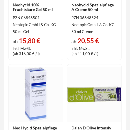
Neohycid 10%
Neohycid Spezialpflege
Fruchtsäure Gel 50 ml
A Creme 50 ml
PZN 06848501
PZN 06848524
Neotopic GmbH & Co. KG
Neotopic GmbH & Co. KG
50 ml Gel
50 ml Creme
15,80 €
20,55 €
ab
ab
inkl. MwSt.
inkl. MwSt.
(ab 316,00 € / l)
(ab 411,00 € / l)
Neo Hycid Spezialpflege
Dalan D Olive Intensiv