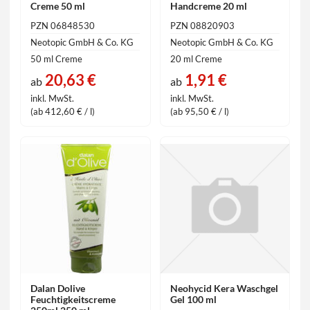
Creme 50 ml
Handcreme 20 ml
PZN 06848530
PZN 08820903
Neotopic GmbH & Co. KG
Neotopic GmbH & Co. KG
50 ml Creme
20 ml Creme
20,63 €
1,91 €
ab
ab
inkl. MwSt.
inkl. MwSt.
(ab 412,60 € / l)
(ab 95,50 € / l)
Dalan Dolive
Neohycid Kera Waschgel
Feuchtigkeitscreme
Gel 100 ml