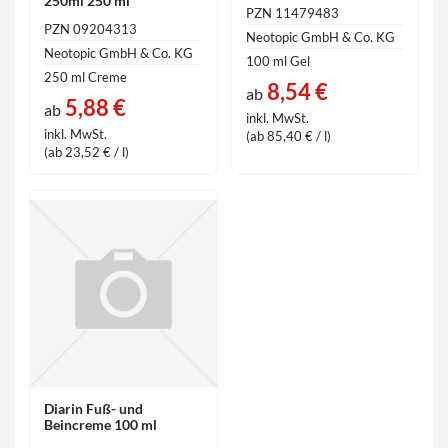
250ml 250 ml
PZN 11479483
PZN 09204313
Neotopic GmbH & Co. KG
Neotopic GmbH & Co. KG
100 ml Gel
250 ml Creme
8,54 €
ab
5,88 €
ab
inkl. MwSt.
inkl. MwSt.
(ab 85,40 € / l)
(ab 23,52 € / l)
Diarin Fuß- und
Beincreme 100 ml