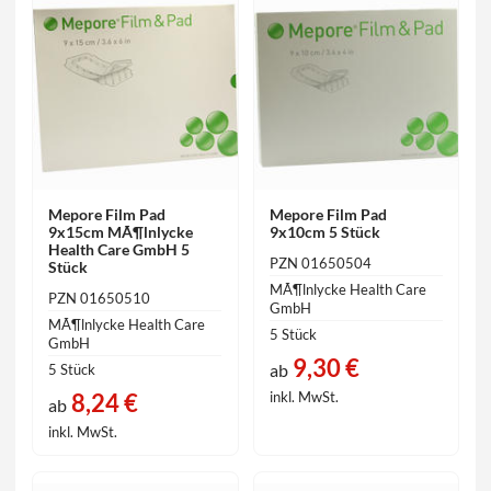
Mepore Film Pad
Mepore Film Pad
9x15cm MÃ¶lnlycke
9x10cm 5 Stück
Health Care GmbH 5
PZN 01650504
Stück
MÃ¶lnlycke Health Care
PZN 01650510
GmbH
MÃ¶lnlycke Health Care
5 Stück
GmbH
9,30 €
ab
5 Stück
8,24 €
inkl. MwSt.
ab
inkl. MwSt.