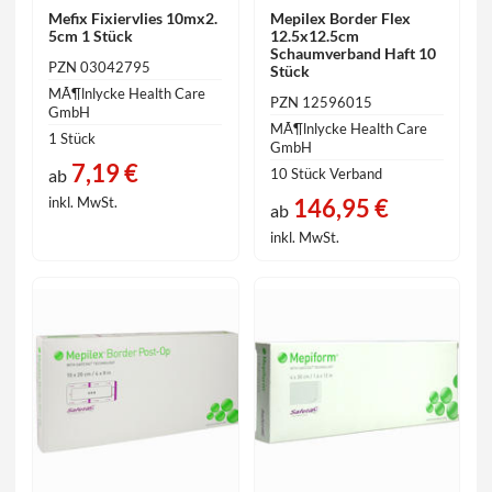
Mefix Fixiervlies 10mx2.
Mepilex Border Flex
5cm 1 Stück
12.5x12.5cm
Schaumverband Haft 10
PZN 03042795
Stück
MÃ¶lnlycke Health Care
PZN 12596015
GmbH
MÃ¶lnlycke Health Care
1 Stück
GmbH
7,19 €
ab
10 Stück Verband
146,95 €
inkl. MwSt.
ab
inkl. MwSt.