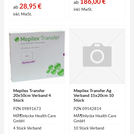
186,00 €
ab
28,95 €
ab
inkl. MwSt.
inkl. MwSt.
Mepilex Transfer
Mepilex Transfer Ag
20x50cm Verband 4
Verband 15x20cm 10
Stück
Stück
PZN 09891673
PZN 09542814
MÃ¶lnlycke Health Care
MÃ¶lnlycke Health Care
GmbH
GmbH
4 Stück Verband
10 Stück Verband