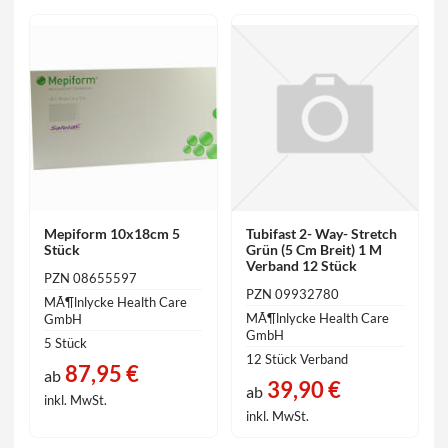
Mepiform 10x18cm 5
Tubifast 2- Way- Stretch
Stück
Grün (5 Cm Breit) 1 M
Verband 12 Stück
PZN 08655597
PZN 09932780
MÃ¶lnlycke Health Care
MÃ¶lnlycke Health Care
GmbH
GmbH
5 Stück
12 Stück Verband
87,95 €
ab
39,90 €
ab
inkl. MwSt.
inkl. MwSt.