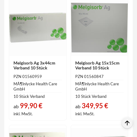
Melgisorb Ag 3x44cm
Melgisorb Ag 15x15cm
Verband 10 Stück
Verband 10 Stück
PZN 01560959
PZN 01560847
MÃ¶lnlycke Health Care
MÃ¶lnlycke Health Care
GmbH
GmbH
10 Stück Verband
10 Stück Verband
99,90 €
349,95 €
ab
ab
inkl. MwSt.
inkl. MwSt.