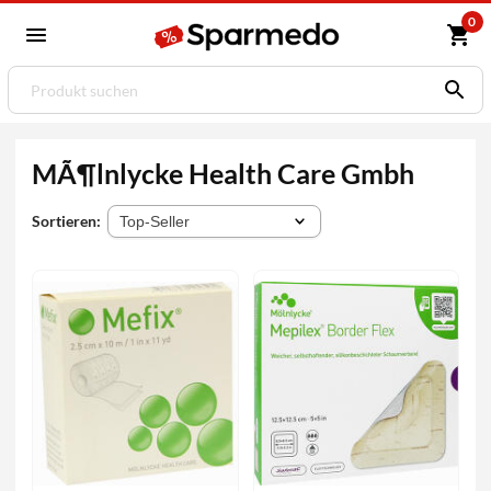
0
MÃ¶lnlycke Health Care Gmbh
Sortieren: