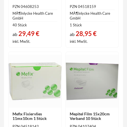
PZN 04608253
PZN 04518159
MÃ¶lnlycke Health Care
MÃ¶lnlycke Health Care
GmbH
GmbH
40 Stück
1 Stück
29,49 €
28,95 €
ab
ab
inkl. MwSt.
inkl. MwSt.
Mefix Fixiervlies
Mepitel Film 15x20cm
11mx10cm 1 Stück
Verband 10 Stück
PZN 04518142
PZN 04107404