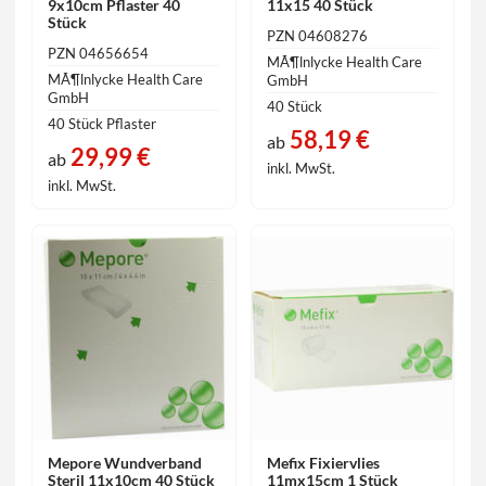
9x10cm Pflaster 40
11x15 40 Stück
Stück
PZN 04608276
PZN 04656654
MÃ¶lnlycke Health Care
MÃ¶lnlycke Health Care
GmbH
GmbH
40 Stück
40 Stück Pflaster
58,19 €
ab
29,99 €
ab
inkl. MwSt.
inkl. MwSt.
Mepore Wundverband
Mefix Fixiervlies
Steril 11x10cm 40 Stück
11mx15cm 1 Stück