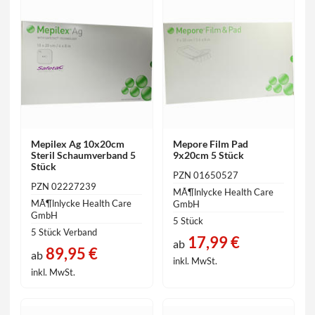
Mepilex Ag 10x20cm
Mepore Film Pad
Steril Schaumverband 5
9x20cm 5 Stück
Stück
PZN 01650527
PZN 02227239
MÃ¶lnlycke Health Care
MÃ¶lnlycke Health Care
GmbH
GmbH
5 Stück
5 Stück Verband
17,99 €
ab
89,95 €
ab
inkl. MwSt.
inkl. MwSt.