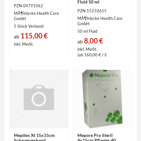
Fluid 50 ml
PZN 04791062
PZN 15232615
MÃ¶lnlycke Health Care
MÃ¶lnlycke Health Care
GmbH
GmbH
5 Stück Verband
50 ml Fluid
115,00 €
ab
8,00 €
ab
inkl. MwSt.
inkl. MwSt.
(ab 160,00 € / l)
Mepilex Xt 15x15cm
Mepore Pro Steril
Schaumverband
9x15cm Pflaster 40