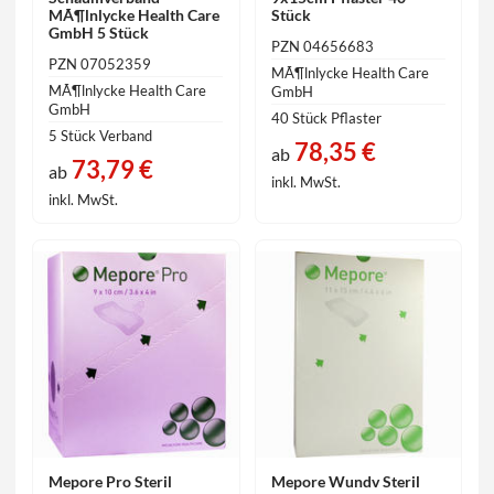
MÃ¶lnlycke Health Care
Stück
GmbH 5 Stück
PZN 04656683
PZN 07052359
MÃ¶lnlycke Health Care
MÃ¶lnlycke Health Care
GmbH
GmbH
40 Stück Pflaster
5 Stück Verband
78,35 €
ab
73,79 €
ab
inkl. MwSt.
inkl. MwSt.
Mepore Pro Steril
Mepore Wundv Steril