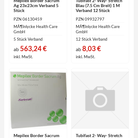
Mepilex Border Sacrum
Tubifast 2- Way- Stretch
Ag 23x23cm Verband 5
Blau (7.5 Cm Breit) 1 M
Stück
Verband 12 Stück
PZN 06130459
PZN 09932797
MÃ¶lnlycke Health Care
MÃ¶lnlycke Health Care
GmbH
GmbH
5 Stück Verband
12 Stück Verband
563,24 €
8,03 €
ab
ab
inkl. MwSt.
inkl. MwSt.
Mepilex Border Sacrum
Tubifast 2- Way- Stretch