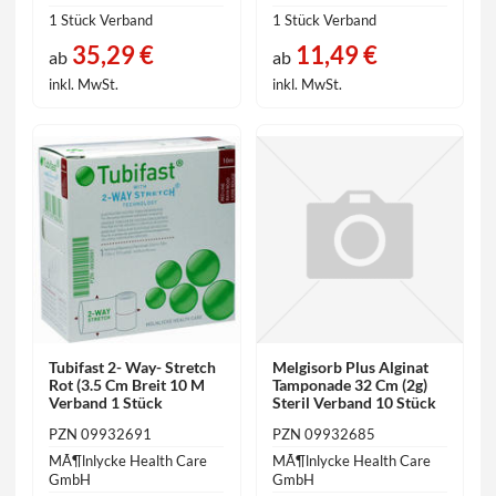
1 Stück Verband
1 Stück Verband
35,29 €
11,49 €
ab
ab
inkl. MwSt.
inkl. MwSt.
Tubifast 2- Way- Stretch
Melgisorb Plus Alginat
Rot (3.5 Cm Breit 10 M
Tamponade 32 Cm (2g)
Verband 1 Stück
Steril Verband 10 Stück
PZN 09932691
PZN 09932685
MÃ¶lnlycke Health Care
MÃ¶lnlycke Health Care
GmbH
GmbH