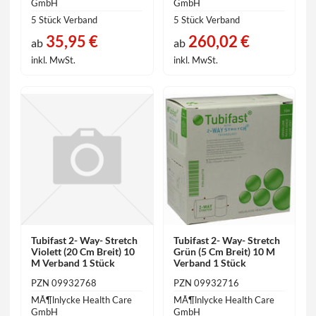
GmbH
GmbH
5 Stück Verband
5 Stück Verband
35,95 €
260,02 €
ab
ab
inkl. MwSt.
inkl. MwSt.
Tubifast 2- Way- Stretch
Tubifast 2- Way- Stretch
Violett (20 Cm Breit) 10
Grün (5 Cm Breit) 10 M
M Verband 1 Stück
Verband 1 Stück
PZN 09932768
PZN 09932716
MÃ¶lnlycke Health Care
MÃ¶lnlycke Health Care
GmbH
GmbH