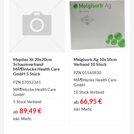
Mepilex Xt 20x20cm
Melgisorb Ag 10x10cm
Schaumverband
Verband 10 Stück
MÃ¶lnlycke Health Care
PZN 01560830
GmbH 5 Stück
MÃ¶lnlycke Health Care
PZN 07052365
GmbH
MÃ¶lnlycke Health Care
10 Stück Verband
GmbH
66,95 €
ab
5 Stück Verband
89,49 €
inkl. MwSt.
ab
inkl. MwSt.