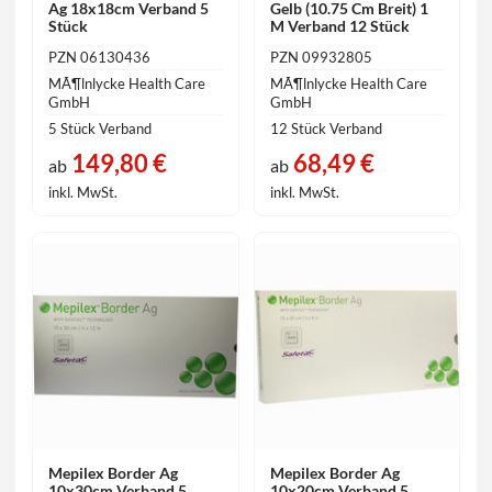
Ag 18x18cm Verband 5
Gelb (10.75 Cm Breit) 1
Stück
M Verband 12 Stück
PZN 06130436
PZN 09932805
MÃ¶lnlycke Health Care
MÃ¶lnlycke Health Care
GmbH
GmbH
5 Stück Verband
12 Stück Verband
149,80 €
68,49 €
ab
ab
inkl. MwSt.
inkl. MwSt.
Mepilex Border Ag
Mepilex Border Ag
10x30cm Verband 5
10x20cm Verband 5