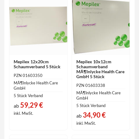
Mepilex 12x20cm
Mepilex 10x12cm
Schaumverband 5 Stück
Schaumverband
MÃ¶lnlycke Health Care
PZN 01603350
GmbH 5 Stück
MÃ¶lnlycke Health Care
PZN 01603338
GmbH
MÃ¶lnlycke Health Care
5 Stück Verband
GmbH
59,29 €
ab
5 Stück Verband
34,90 €
inkl. MwSt.
ab
inkl. MwSt.