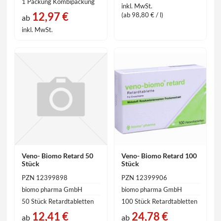
1 Packung Kombipackung
inkl. MwSt.
12,97 €
(ab 98,80 € / l)
ab
inkl. MwSt.
Veno- Biomo Retard 50
Veno- Biomo Retard 100
Stück
Stück
PZN 12399898
PZN 12399906
biomo pharma GmbH
biomo pharma GmbH
50 Stück Retardtabletten
100 Stück Retardtabletten
12,41 €
24,78 €
ab
ab