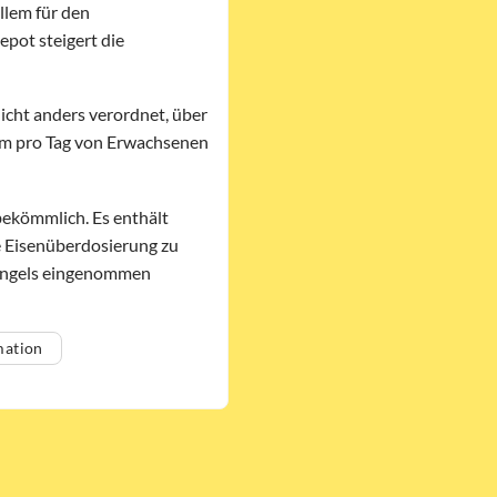
allem für den
epot steigert die
icht anders verordnet, über
um pro Tag von Erwachsenen
bekömmlich. Es enthält
e Eisenüberdosierung zu
nmangels eingenommen
mation