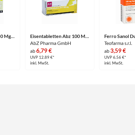
Eisentabletten Abz 50 Mg Filmtabletten 50 Stück
Eisentabletten Abz 100 Mg Filmtabletten 50 Stück
AbZ Pharma GmbH
Teofarma s.r.l.
6,79 €
3,59 €
ab
ab
UVP 12.89 €*
UVP 6.56 €*
inkl. MwSt.
inkl. MwSt.