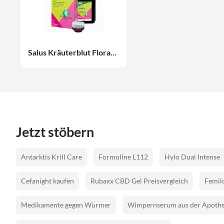
Salus Kräuterblut Floradix mit Eisen Tonikum 700 ml
Jetzt stöbern
Antarktis Krill Care
Formoline L112
Hylo Dual Intense
Cefanight kaufen
Rubaxx CBD Gel Preisvergleich
Femilo
Medikamente gegen Würmer
Wimpernserum aus der Apoth