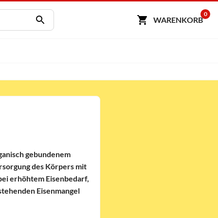
0
WARENKORB
organisch gebundenem
ersorgung des Körpers mit
 bei erhöhtem Eisenbedarf,
bestehenden Eisenmangel