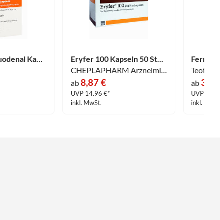
Ferro Sanol Duodenal Kapseln 20 Stück
Eryfer 100 Kapseln 50 Stück
CHEPLAPHARM Arzneimittel GmbH
Teofarma 
8,87 €
3,10
ab
ab
UVP 14.96 €*
UVP 5.66
inkl. MwSt.
inkl. MwSt