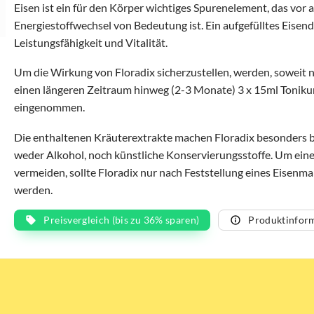
Eisen ist ein für den Körper wichtiges Spurenelement, das vor 
Energiestoffwechsel von Bedeutung ist. Ein aufgefülltes Eisend
Leistungsfähigkeit und Vitalität.
Um die Wirkung von Floradix sicherzustellen, werden, soweit n
einen längeren Zeitraum hinweg (2-3 Monate) 3 x 15ml Tonik
eingenommen.
Die enthaltenen Kräuterextrakte machen Floradix besonders 
weder Alkohol, noch künstliche Konservierungsstoffe. Um ein
vermeiden, sollte Floradix nur nach Feststellung eines Eise
werden.
Preisvergleich (bis zu 36% sparen)
Produktinfor