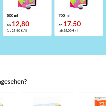
500 ml
700 ml
12,80
17,50
ab
ab
(ab 25,60 € / l)
(ab 25,00 € / l)
angesehen?