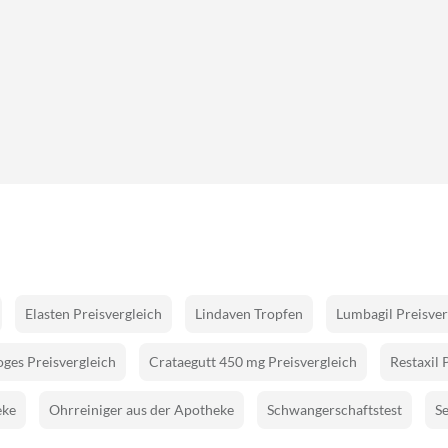
Elasten Preisvergleich
Lindaven Tropfen
Lumbagil Preisver
ges Preisvergleich
Crataegutt 450 mg Preisvergleich
Restaxil 
eke
Ohrreiniger aus der Apotheke
Schwangerschaftstest
Se