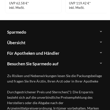
UVP 62.58 €*
UVP 119.42 €*
inkl. MwSt.
inkl. MwSt.
Sparmedo
Über
Übersicht
Sparmedo
Newsletter
Anwendungsgebiete
Für Apotheken und Händler
FAQ
Herstellerverzeichnis
Teilnahme
Kontakt
Produkte
Besuchen Sie Sparmedo auf
&
A-
Impressum
Registrierung
Z
Facebook
Datenschutz
Zu Risiken und Nebenwirkungen lesen Sie die Packungsbeilage
Händlerlogin
Ratgeber
Instagram
Nutzungsbedingungen
und fragen Sie Ihre Ärztin, Ihren Arzt oder in Ihrer Apotheke
Wirkstoffe
Presse
Versandapotheken
Durchgestrichener Preis und Sternchen(*): Die Ersparnis
Gesundheitsmagazin
bezieht sich auf die unverbindliche Preisempfehlung des
Herstellers oder die Abgabe nach der
Arzneimittelpreisverordnung. Irrtümer vorbehalten. Marken