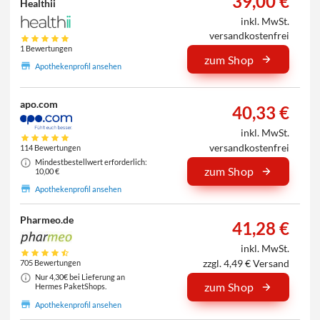
39,00 €
Healthii
inkl. MwSt.
versandkostenfrei
1 Bewertungen
zum Shop
Apothekenprofil ansehen
apo.com
40,33 €
inkl. MwSt.
versandkostenfrei
114 Bewertungen
Mindestbestellwert erforderlich:
zum Shop
10,00 €
Apothekenprofil ansehen
Pharmeo.de
41,28 €
inkl. MwSt.
zzgl. 4,49 € Versand
705 Bewertungen
Nur 4,30€ bei Lieferung an
zum Shop
Hermes PaketShops.
Apothekenprofil ansehen