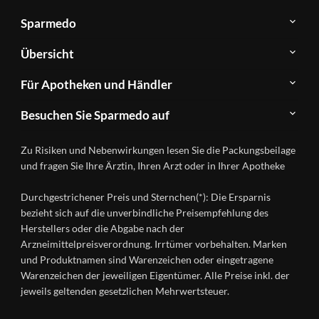
Sparmedo
Über
Übersicht
Sparmedo
Newsletter
Anwendungsgebiete
Für Apotheken und Händler
FAQ
Herstellerverzeichnis
Teilnahme
Kontakt
Produkte
Besuchen Sie Sparmedo auf
&
A-
Impressum
Registrierung
Z
Facebook
Datenschutz
Zu Risiken und Nebenwirkungen lesen Sie die Packungsbeilage
Händlerlogin
Ratgeber
Instagram
Nutzungsbedingungen
und fragen Sie Ihre Ärztin, Ihren Arzt oder in Ihrer Apotheke
Wirkstoffe
Presse
Versandapotheken
Durchgestrichener Preis und Sternchen(*): Die Ersparnis
Gesundheitsmagazin
bezieht sich auf die unverbindliche Preisempfehlung des
Herstellers oder die Abgabe nach der
Arzneimittelpreisverordnung. Irrtümer vorbehalten. Marken
und Produktnamen sind Warenzeichen oder eingetragene
Warenzeichen der jeweiligen Eigentümer. Alle Preise inkl. der
jeweils geltenden gesetzlichen Mehrwertsteuer.