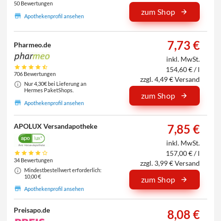
50 Bewertungen
zum Shop
Apothekenprofil ansehen
7,73 €
Pharmeo.de
inkl. MwSt.
154,60 € / l
706 Bewertungen
zzgl. 4,49 € Versand
Nur 4,30€ bei Lieferung an
Hermes PaketShops.
zum Shop
Apothekenprofil ansehen
APOLUX Versandapotheke
7,85 €
inkl. MwSt.
157,00 € / l
34 Bewertungen
zzgl. 3,99 € Versand
Mindestbestellwert erforderlich:
10,00 €
zum Shop
Apothekenprofil ansehen
Preisapo.de
8,08 €